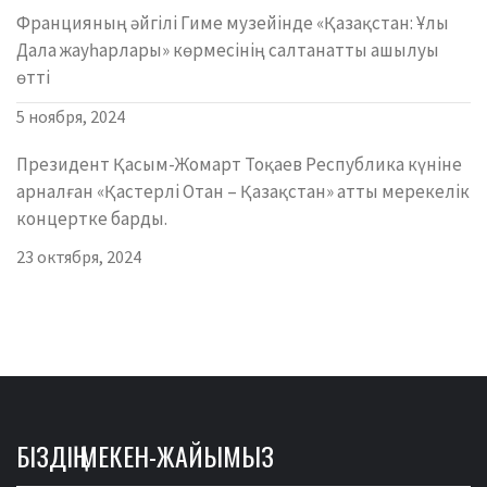
Францияның әйгілі Гиме музейінде «Қазақстан: Ұлы
Дала жауһарлары» көрмесінің салтанатты ашылуы
өтті
5 ноября, 2024
Президент Қасым-Жомарт Тоқаев Республика күніне
арналған «Қастерлі Отан – Қазақстан» атты мерекелік
концертке барды.
23 октября, 2024
БІЗДІҢ МЕКЕН-ЖАЙЫМЫЗ