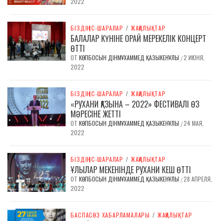
2022
БІЗДІҢ ІС-ШАРАЛАР
/
ЖАҢАЛЫҚТАР
БАЛАЛАР КҮНІНЕ ОРАЙ МЕРЕКЕЛІК КОНЦЕРТ
ӨТТІ
ОТ
КӨПБОСЫН ДІНМҰХАММЕД ҚАЗЫКЕНҰЛЫ
2 ИЮНЯ,
/
2022
БІЗДІҢ ІС-ШАРАЛАР
/
ЖАҢАЛЫҚТАР
«РУХАНИ ҚАЗЫНА – 2022» ФЕСТИВАЛІ ӨЗ
МӘРЕСІНЕ ЖЕТТІ
ОТ
КӨПБОСЫН ДІНМҰХАММЕД ҚАЗЫКЕНҰЛЫ
24 МАЯ,
/
2022
БІЗДІҢ ІС-ШАРАЛАР
/
ЖАҢАЛЫҚТАР
ҰЛЫЛАР МЕКЕНІНДЕ РУХАНИ КЕШ ӨТТІ
ОТ
КӨПБОСЫН ДІНМҰХАММЕД ҚАЗЫКЕНҰЛЫ
28 АПРЕЛЯ,
/
2022
БАСПАСӨЗ ХАБАРЛАМАЛАРЫ
/
ЖАҢАЛЫҚТАР