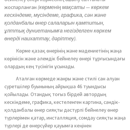
жоспарланған
(көрменің мақсаты — көркем
кескіндеме, мүсіндеме, графика, сән және
қолданбалы өнер салаларын қамтитын,
ұлттық дүниетанымға негізделген көркем
өнерді наихаттау, дәріптеу).
Көрме қазақ өнерінің және мәдениетінің жаңа
көрінісін және әлемдік бейнелеу өнері тұрғысындағы
олардың кең түсінігін ұсынады.
Аталған көрмеде жанры және стилі сан алуан
суретшілер буынының айрықша 46 туындысы
қойылады. Отандық тоғыз бірдей автордың
кескіндеме, графика, кестеленген картина, сәндік-
қолданбалы өнер сияқты дәстүрлі бейнелеу өнер
түрлерімен қатар, инсталляция, сомдау сияқты жаңа
түрлері де өнерсүйер қауымға кеңінен