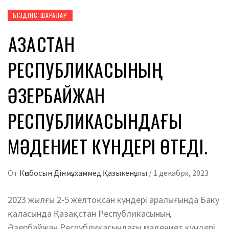
БІЗДІҢ ІС-ШАРАЛАР
ҚАЗАҚСТАН
РЕСПУБЛИКАСЫНЫҢ
ӘЗЕРБАЙЖАН
РЕСПУБЛИКАСЫНДАҒЫ
МӘДЕНИЕТ КҮНДЕРІ ӨТЕДІ.
От
Көпбосын Дінмұхаммед Қазыкенұлы
/
1 декабря, 2023
2023 жылғы 2-5 желтоқсан күндері аралығында Баку
қаласында Қазақстан Республикасының
Әзербайжан Республикасындағы мәдениет күндері