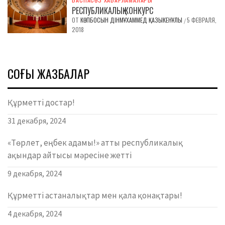
РЕСПУБЛИКАЛЫҚ КОНКУРС
ОТ
КӨПБОСЫН ДІНМҰХАММЕД ҚАЗЫКЕНҰЛЫ
5 ФЕВРАЛЯ,
/
2018
СОҢҒЫ ЖАЗБАЛАР
Құрметті достар!
31 декабря, 2024
«Төрлет, еңбек адамы!» атты республикалық
ақындар айтысы мәресіне жетті
9 декабря, 2024
Құрметті астаналықтар мен қала қонақтары!
4 декабря, 2024