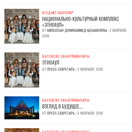
БІЗДІҢ ІС-ШАРАЛАР
НАЦИОНАЛЬНО-КУЛЬТУРНЫЙ КОМПЛЕКС
«ЭТНОАУЛ»
ОТ
КӨПБОСЫН ДІНМҰХАММЕД ҚАЗЫКЕНҰЛЫ
3 ФЕВРАЛЯ,
/
2018
БАСПАСӨЗ ХАБАРЛАМАЛАРЫ
ЭТНОАУЛ
ОТ
ПРЕСС-СЕКРЕТАРЬ
3 ФЕВРАЛЯ, 2018
/
БАСПАСӨЗ ХАБАРЛАМАЛАРЫ
ВЗГЛЯД В БУДУЩЕЕ….
ОТ
ПРЕСС-СЕКРЕТАРЬ
5 ФЕВРАЛЯ, 2018
/
БАСПАСӨЗ ХАБАРЛАМАЛАРЫ