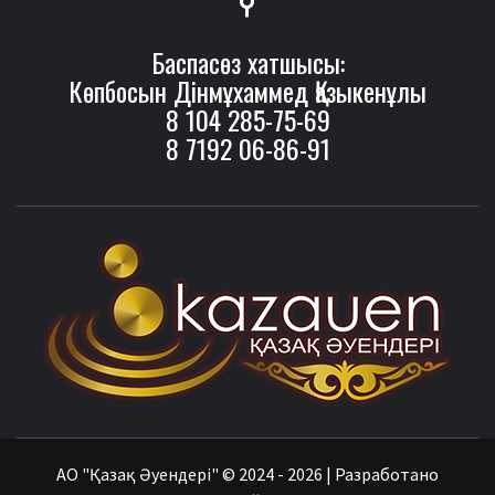
Баспасөз хатшысы:
Көпбосын Дінмұхаммед Қазыкенұлы
8 104 285-75-69
8 7192 06-86-91
ӘУ
АО
"Қазақ Әуендері"
© 2024 - 2026 | Разработано