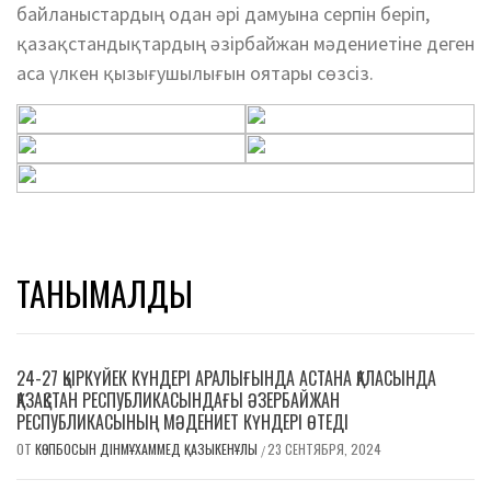
байланыстардың одан әрі дамуына серпін беріп,
қазақстандықтардың әзірбайжан мәдениетіне деген
аса үлкен қызығушылығын оятары сөзсіз.
ТАНЫМАЛДЫ
24-27 ҚЫРКҮЙЕК КҮНДЕРІ АРАЛЫҒЫНДА АСТАНА ҚАЛАСЫНДА
ҚАЗАҚСТАН РЕСПУБЛИКАСЫНДАҒЫ ӘЗЕРБАЙЖАН
РЕСПУБЛИКАСЫНЫҢ МӘДЕНИЕТ КҮНДЕРІ ӨТЕДІ
ОТ
КӨПБОСЫН ДІНМҰХАММЕД ҚАЗЫКЕНҰЛЫ
23 СЕНТЯБРЯ, 2024
/