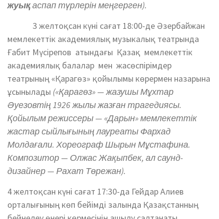
жуық
аспап түрлерін меңгерген
).
3 желтоқсан күні сағат 18:00-де Әзербайжан
мемлекеттік академиялық музыкалық театрында
Ғабит Мүсірепов атындағы Қазақ мемлекеттік
академиялық балалар мен жасөспірімдер
театрының «Қарагөз» қойылымы көрермен назарына
ұсынылады
(«Қарагөз» — жазушы Мұхтар
Әуезовтің 1926 жылы жазған трагедиясы.
Қойылым режиссеры — «Дарын» мемлекеттік
жастар сыйлығының лауреаты Фархад
Молдағали. Хореограф Шырын Мұстафина.
Композитор — Олжас Жақыпбек, ал саунд-
дизайнер — Рахат Төрежан).
4 желтоқсан күні сағат 17:30-да Гейдар Алиев
орталығының көп бейімді залында Қазақстанның
бейнелеу өнері көрмесінің ашылу салтанаты