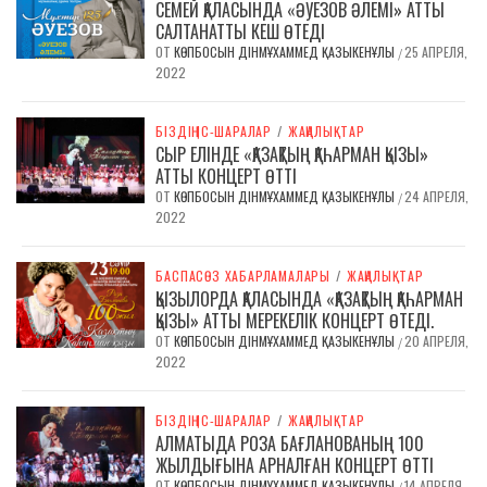
СЕМЕЙ ҚАЛАСЫНДА «ӘУЕЗОВ ӘЛЕМІ» АТТЫ
САЛТАНАТТЫ КЕШ ӨТЕДІ
ОТ
КӨПБОСЫН ДІНМҰХАММЕД ҚАЗЫКЕНҰЛЫ
25 АПРЕЛЯ,
/
2022
БІЗДІҢ ІС-ШАРАЛАР
/
ЖАҢАЛЫҚТАР
СЫР ЕЛІНДЕ «ҚАЗАҚТЫҢ ҚАҺАРМАН ҚЫЗЫ»
АТТЫ КОНЦЕРТ ӨТТІ
ОТ
КӨПБОСЫН ДІНМҰХАММЕД ҚАЗЫКЕНҰЛЫ
24 АПРЕЛЯ,
/
2022
БАСПАСӨЗ ХАБАРЛАМАЛАРЫ
/
ЖАҢАЛЫҚТАР
ҚЫЗЫЛОРДА ҚАЛАСЫНДА «ҚАЗАҚТЫҢ ҚАҺАРМАН
ҚЫЗЫ» АТТЫ МЕРЕКЕЛІК КОНЦЕРТ ӨТЕДІ.
ОТ
КӨПБОСЫН ДІНМҰХАММЕД ҚАЗЫКЕНҰЛЫ
20 АПРЕЛЯ,
/
2022
БІЗДІҢ ІС-ШАРАЛАР
/
ЖАҢАЛЫҚТАР
АЛМАТЫДА РОЗА БАҒЛАНОВАНЫҢ 100
ЖЫЛДЫҒЫНА АРНАЛҒАН КОНЦЕРТ ӨТТІ
ОТ
КӨПБОСЫН ДІНМҰХАММЕД ҚАЗЫКЕНҰЛЫ
14 АПРЕЛЯ,
/