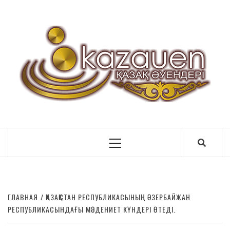
ӘУ
Primary
Menu
ГЛАВНАЯ
ҚАЗАҚСТАН РЕСПУБЛИКАСЫНЫҢ ӘЗЕРБАЙЖАН
РЕСПУБЛИКАСЫНДАҒЫ МӘДЕНИЕТ КҮНДЕРІ ӨТЕДІ.