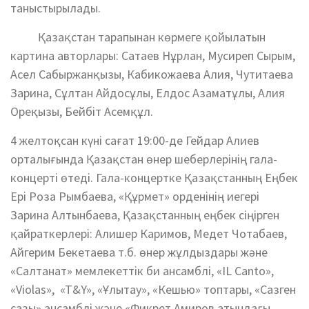
таныстырылады.
Қазақстан тарапынан көрмеге қойылатын
картина авторлары: Сатаев Нұрлан, Мусиреп Сырым,
Асел Сабыржанқызы, Кабикожаева Алия, Чутитаева
Зарина, Сұлтан Айдосұлы, Елдос Азаматұлы, Алия
Ореқызы, Бейбіт Асемқұл.
4 желтоқсан күні сағат 19:00-де Гейдар Алиев
орталығында Қазақстан өнер шеберлерінің гала-
концерті өтеді. Гала-концертке Қазақстанның Еңбек
Ері Роза Рымбаева, «Құрмет» орденінің иегері
Зарина Алтынбаева, Қазақстанның еңбек сіңірген
қайраткерлері: Алишер Каримов, Медет Чотабаев,
Айгерим Бекетаева т.б. өнер жұлдыздары және
«Салтанат» мемлекеттік би ансамблі, «IL Canto»,
«Violas», «T&Y», «Ұлытау», «Кешью» топтары, «Сазген
сазы» ансамблі және «Фикрет Амиров атындағы