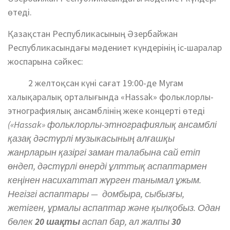
өтеді.
Қазақстан Республикасының Әзербайжан
Республикасындағы мәдениет күндерінің іс-шаралар
жоспарына сәйкес:
2 желтоқсан күні сағат 19:00-де Мугам
халықаралық орталығында «Hassak» фольклорлы-
этнографиялық ансамблінің жеке концерті өтеді
(«Hassak» фольклорлы-этнографиялық ансамблі
қазақ дәстүрлі музыкасының алғашқы
жанрларын қазіргі заман талабына сай етіп
өндеп, дәстүрлі өнерді ұлттық аспаптармен
кеңінен насихаттап жүрген танымал ұжым.
Негізгі аспаптары — домбыра, сыбызғы,
жетіген, ұрмалы аспаптар және қылқобыз. Одан
бөлек
20 шақты
аспап бар, ал жалпы
30