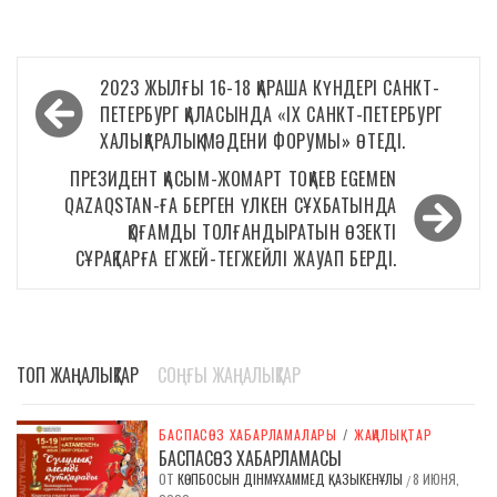
Навигация
2023 ЖЫЛҒЫ 16-18 ҚАРАША КҮНДЕРІ САНКТ-
по
ПЕТЕРБУРГ ҚАЛАСЫНДА «IX САНКТ-ПЕТЕРБУРГ
ХАЛЫҚАРАЛЫҚ МӘДЕНИ ФОРУМЫ» ӨТЕДІ.
записям
ПРЕЗИДЕНТ ҚАСЫМ-ЖОМАРТ ТОҚАЕВ EGEMEN
QAZAQSTAN-ҒА БЕРГЕН ҮЛКЕН СҰХБАТЫНДА
ҚОҒАМДЫ ТОЛҒАНДЫРАТЫН ӨЗЕКТІ
СҰРАҚТАРҒА ЕГЖЕЙ-ТЕГЖЕЙЛІ ЖАУАП БЕРДІ.
ТОП ЖАҢАЛЫҚТАР
СОҢҒЫ ЖАҢАЛЫҚТАР
БАСПАСӨЗ ХАБАРЛАМАЛАРЫ
/
ЖАҢАЛЫҚТАР
БАСПАСӨЗ ХАБАРЛАМАСЫ
ОТ
КӨПБОСЫН ДІНМҰХАММЕД ҚАЗЫКЕНҰЛЫ
8 ИЮНЯ,
/