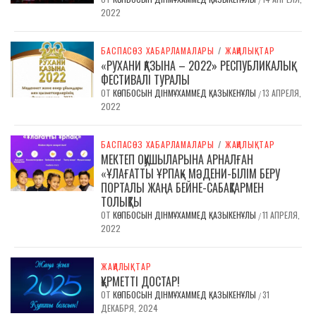
2022
БАСПАСӨЗ ХАБАРЛАМАЛАРЫ
/
ЖАҢАЛЫҚТАР
«РУХАНИ ҚАЗЫНА – 2022» РЕСПУБЛИКАЛЫҚ
ФЕСТИВАЛІ ТУРАЛЫ
ОТ
КӨПБОСЫН ДІНМҰХАММЕД ҚАЗЫКЕНҰЛЫ
13 АПРЕЛЯ,
/
2022
БАСПАСӨЗ ХАБАРЛАМАЛАРЫ
/
ЖАҢАЛЫҚТАР
МЕКТЕП ОҚУШЫЛАРЫНА АРНАЛҒАН
«ҰЛАҒАТТЫ ҰРПАҚ» МӘДЕНИ-БІЛІМ БЕРУ
ПОРТАЛЫ ЖАҢА БЕЙНЕ-САБАҚТАРМЕН
ТОЛЫҚТЫ
ОТ
КӨПБОСЫН ДІНМҰХАММЕД ҚАЗЫКЕНҰЛЫ
11 АПРЕЛЯ,
/
2022
ЖАҢАЛЫҚТАР
ҚҰРМЕТТІ ДОСТАР!
ОТ
КӨПБОСЫН ДІНМҰХАММЕД ҚАЗЫКЕНҰЛЫ
31
/
ДЕКАБРЯ, 2024