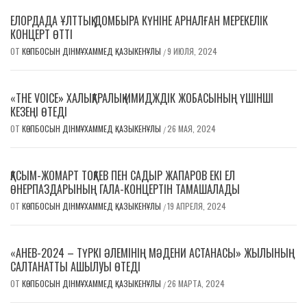
ЕЛОРДАДА ҰЛТТЫҚ ДОМБЫРА КҮНІНЕ АРНАЛҒАН МЕРЕКЕЛІК
КОНЦЕРТ ӨТТІ
ОТ
КӨПБОСЫН ДІНМҰХАММЕД ҚАЗЫКЕНҰЛЫ
9 ИЮЛЯ, 2024
/
«THE VOICE» ХАЛЫҚАРАЛЫҚ ИМИДЖДІК ЖОБАСЫНЫҢ ҮШІНШІ
КЕЗЕҢІ ӨТЕДІ
ОТ
КӨПБОСЫН ДІНМҰХАММЕД ҚАЗЫКЕНҰЛЫ
26 МАЯ, 2024
/
ҚАСЫМ-ЖОМАРТ ТОҚАЕВ ПЕН САДЫР ЖАПАРОВ ЕКІ ЕЛ
ӨНЕРПАЗДАРЫНЫҢ ГАЛА-КОНЦЕРТІН ТАМАШАЛАДЫ
ОТ
КӨПБОСЫН ДІНМҰХАММЕД ҚАЗЫКЕНҰЛЫ
19 АПРЕЛЯ, 2024
/
«АНЕВ-2024 – ТҮРКІ ӘЛЕМІНІҢ МӘДЕНИ АСТАНАСЫ» ЖЫЛЫНЫҢ
САЛТАНАТТЫ АШЫЛУЫ ӨТЕДІ
ОТ
КӨПБОСЫН ДІНМҰХАММЕД ҚАЗЫКЕНҰЛЫ
26 МАРТА, 2024
/