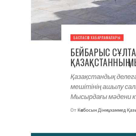
БАСПАСӨЗ ХАБАРЛАМАЛАРЫ
БЕЙБАРЫС СҰЛТА
ҚАЗАҚСТАННЫҢ 
Қазақстандық делег
мешітінің ашылу са
Мысырдағы мәдени к
От
Көпбосын Дінмұхаммед Қа