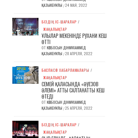
ҚАЗЫКЕНҰЛЫ
24 МАЯ, 2022
/
БІЗДІҢ ІС-ШАРАЛАР
/
ЖАҢАЛЫҚТАР
ҰЛЫЛАР МЕКЕНІНДЕ РУХАНИ КЕШ
ӨТТІ
ОТ
КӨПБОСЫН ДІНМҰХАММЕД
ҚАЗЫКЕНҰЛЫ
28 АПРЕЛЯ, 2022
/
БАСПАСӨЗ ХАБАРЛАМАЛАРЫ
/
ЖАҢАЛЫҚТАР
СЕМЕЙ ҚАЛАСЫНДА «ӘУЕЗОВ
ӘЛЕМІ» АТТЫ САЛТАНАТТЫ КЕШ
ӨТЕДІ
ОТ
КӨПБОСЫН ДІНМҰХАММЕД
ҚАЗЫКЕНҰЛЫ
25 АПРЕЛЯ, 2022
/
БІЗДІҢ ІС-ШАРАЛАР
/
ЖАҢАЛЫҚТАР