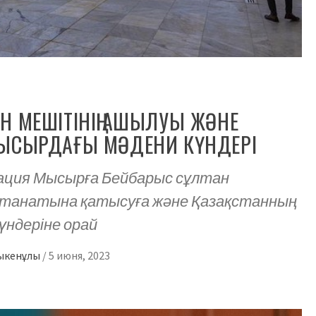
Н МЕШІТІНІҢ АШЫЛУЫ ЖӘНЕ
МЫСЫРДАҒЫ МӘДЕНИ КҮНДЕРІ
ация Мысырға Бейбарыс сұлтан
лтанатына қатысуға және Қазақстанның
үндеріне орай
зыкенұлы
/
5 июня, 2023