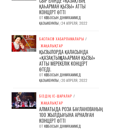
СЫР ЕЛІНДЕ «ҚАЗАҚТЫҢ
ҚАҺАРМАН ҚЫЗЫ» АТТЫ
КОНЦЕРТ ӨТТІ
ОТ
КӨПБОСЫН ДІНМҰХАММЕД
ҚАЗЫКЕНҰЛЫ
24 АПРЕЛЯ, 2022
/
БАСПАСӨЗ ХАБАРЛАМАЛАРЫ
/
ЖАҢАЛЫҚТАР
ҚЫЗЫЛОРДА ҚАЛАСЫНДА
«ҚАЗАҚТЫҢ ҚАҺАРМАН ҚЫЗЫ»
АТТЫ МЕРЕКЕЛІК КОНЦЕРТ
ӨТЕДІ.
ОТ
КӨПБОСЫН ДІНМҰХАММЕД
ҚАЗЫКЕНҰЛЫ
20 АПРЕЛЯ, 2022
/
БІЗДІҢ ІС-ШАРАЛАР
/
ЖАҢАЛЫҚТАР
АЛМАТЫДА РОЗА БАҒЛАНОВАНЫҢ
100 ЖЫЛДЫҒЫНА АРНАЛҒАН
КОНЦЕРТ ӨТТІ
ОТ
КӨПБОСЫН ДІНМҰХАММЕД