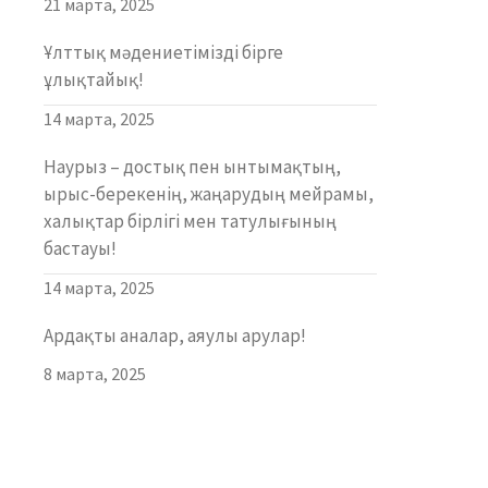
21 марта, 2025
Ұлттық мәдениетімізді бірге
ұлықтайық!
14 марта, 2025
Наурыз – достық пен ынтымақтың,
ырыс-берекенің, жаңарудың мейрамы,
халықтар бірлігі мен татулығының
бастауы!
14 марта, 2025
Ардақты аналар, аяулы арулар!
8 марта, 2025