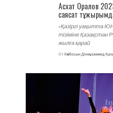
Асхат Оралов 20
саясат тұжырымд
«Қазіргі уақытта Ю
тізіміне Қазақстан Р
жылға қарай
От
Көпбосын Дінмұхаммед Қа