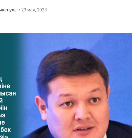
зыкенұлы
/
23 мая, 2023