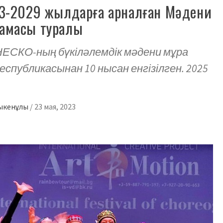
23-2029 жылдарға арналған Мәдени
амасы туралы
НЕСКО-ның бүкіләлемдік мәдени мұра
еспубликасынан 10 нысан енгізілген. 2025
зыкенұлы
/
23 мая, 2023