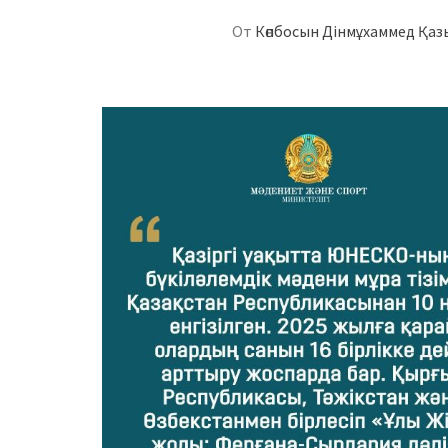
От
Көпбосын Дінмұхаммед Қа