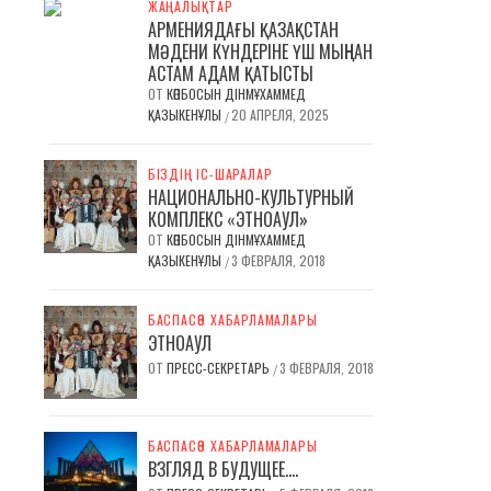
ЖАҢАЛЫҚТАР
АРМЕНИЯДАҒЫ ҚАЗАҚСТАН
МӘДЕНИ КҮНДЕРІНЕ ҮШ МЫҢНАН
АСТАМ АДАМ ҚАТЫСТЫ
ОТ
КӨПБОСЫН ДІНМҰХАММЕД
ҚАЗЫКЕНҰЛЫ
20 АПРЕЛЯ, 2025
/
БІЗДІҢ ІС-ШАРАЛАР
НАЦИОНАЛЬНО-КУЛЬТУРНЫЙ
КОМПЛЕКС «ЭТНОАУЛ»
ОТ
КӨПБОСЫН ДІНМҰХАММЕД
ҚАЗЫКЕНҰЛЫ
3 ФЕВРАЛЯ, 2018
/
БАСПАСӨЗ ХАБАРЛАМАЛАРЫ
ЭТНОАУЛ
ОТ
ПРЕСС-СЕКРЕТАРЬ
3 ФЕВРАЛЯ, 2018
/
БАСПАСӨЗ ХАБАРЛАМАЛАРЫ
ВЗГЛЯД В БУДУЩЕЕ….