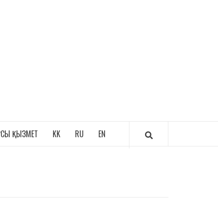
АЗАҚ ӘУЕНДЕРІ
РСЫ ҚЫЗМЕТ
KK
RU
EN