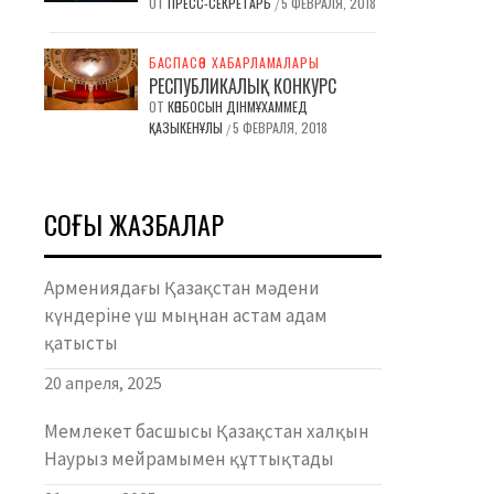
ОТ
ПРЕСС-СЕКРЕТАРЬ
5 ФЕВРАЛЯ, 2018
/
БАСПАСӨЗ ХАБАРЛАМАЛАРЫ
РЕСПУБЛИКАЛЫҚ КОНКУРС
ОТ
КӨПБОСЫН ДІНМҰХАММЕД
ҚАЗЫКЕНҰЛЫ
5 ФЕВРАЛЯ, 2018
/
СОҢҒЫ ЖАЗБАЛАР
Армениядағы Қазақстан мәдени
күндеріне үш мыңнан астам адам
қатысты
20 апреля, 2025
Мемлекет басшысы Қазақстан халқын
Наурыз мейрамымен құттықтады