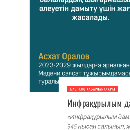
БАСПАСӨЗ ХАБАРЛАМАЛАРЫ
Инфрақұрылым д
«Инфрақұрылым дамид
345 нысан салынып, 