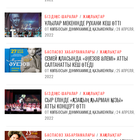
БІЗДІҢ ІС-ШАРАЛАР
/
ЖАҢАЛЫҚТАР
ҰЛЫЛАР МЕКЕНІНДЕ РУХАНИ КЕШ ӨТТІ
ОТ
КӨПБОСЫН ДІНМҰХАММЕД ҚАЗЫКЕНҰЛЫ
28 АПРЕЛЯ,
/
2022
БАСПАСӨЗ ХАБАРЛАМАЛАРЫ
/
ЖАҢАЛЫҚТАР
СЕМЕЙ ҚАЛАСЫНДА «ӘУЕЗОВ ӘЛЕМІ» АТТЫ
САЛТАНАТТЫ КЕШ ӨТЕДІ
ОТ
КӨПБОСЫН ДІНМҰХАММЕД ҚАЗЫКЕНҰЛЫ
25 АПРЕЛЯ,
/
2022
БІЗДІҢ ІС-ШАРАЛАР
/
ЖАҢАЛЫҚТАР
СЫР ЕЛІНДЕ «ҚАЗАҚТЫҢ ҚАҺАРМАН ҚЫЗЫ»
АТТЫ КОНЦЕРТ ӨТТІ
ОТ
КӨПБОСЫН ДІНМҰХАММЕД ҚАЗЫКЕНҰЛЫ
24 АПРЕЛЯ,
/
2022
БАСПАСӨЗ ХАБАРЛАМАЛАРЫ
/
ЖАҢАЛЫҚТАР