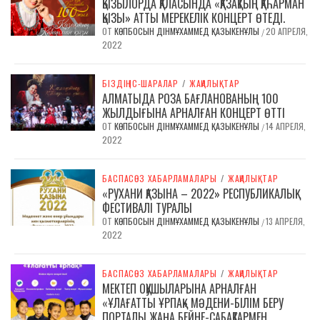
ҚЫЗЫЛОРДА ҚАЛАСЫНДА «ҚАЗАҚТЫҢ ҚАҺАРМАН
ҚЫЗЫ» АТТЫ МЕРЕКЕЛІК КОНЦЕРТ ӨТЕДІ.
ОТ
КӨПБОСЫН ДІНМҰХАММЕД ҚАЗЫКЕНҰЛЫ
20 АПРЕЛЯ,
/
2022
БІЗДІҢ ІС-ШАРАЛАР
/
ЖАҢАЛЫҚТАР
АЛМАТЫДА РОЗА БАҒЛАНОВАНЫҢ 100
ЖЫЛДЫҒЫНА АРНАЛҒАН КОНЦЕРТ ӨТТІ
ОТ
КӨПБОСЫН ДІНМҰХАММЕД ҚАЗЫКЕНҰЛЫ
14 АПРЕЛЯ,
/
2022
БАСПАСӨЗ ХАБАРЛАМАЛАРЫ
/
ЖАҢАЛЫҚТАР
«РУХАНИ ҚАЗЫНА – 2022» РЕСПУБЛИКАЛЫҚ
ФЕСТИВАЛІ ТУРАЛЫ
ОТ
КӨПБОСЫН ДІНМҰХАММЕД ҚАЗЫКЕНҰЛЫ
13 АПРЕЛЯ,
/
2022
БАСПАСӨЗ ХАБАРЛАМАЛАРЫ
/
ЖАҢАЛЫҚТАР
МЕКТЕП ОҚУШЫЛАРЫНА АРНАЛҒАН
«ҰЛАҒАТТЫ ҰРПАҚ» МӘДЕНИ-БІЛІМ БЕРУ
ПОРТАЛЫ ЖАҢА БЕЙНЕ-САБАҚТАРМЕН