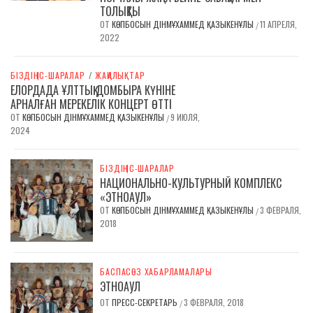
ТОЛЫҚТЫ
ОТ
КӨПБОСЫН ДІНМҰХАММЕД ҚАЗЫКЕНҰЛЫ
11 АПРЕЛЯ,
/
2022
БІЗДІҢ ІС-ШАРАЛАР
/
ЖАҢАЛЫҚТАР
ЕЛОРДАДА ҰЛТТЫҚ ДОМБЫРА КҮНІНЕ
АРНАЛҒАН МЕРЕКЕЛІК КОНЦЕРТ ӨТТІ
ОТ
КӨПБОСЫН ДІНМҰХАММЕД ҚАЗЫКЕНҰЛЫ
9 ИЮЛЯ,
/
2024
БІЗДІҢ ІС-ШАРАЛАР
НАЦИОНАЛЬНО-КУЛЬТУРНЫЙ КОМПЛЕКС
«ЭТНОАУЛ»
ОТ
КӨПБОСЫН ДІНМҰХАММЕД ҚАЗЫКЕНҰЛЫ
3 ФЕВРАЛЯ,
/
2018
БАСПАСӨЗ ХАБАРЛАМАЛАРЫ
ЭТНОАУЛ
ОТ
ПРЕСС-СЕКРЕТАРЬ
3 ФЕВРАЛЯ, 2018
/