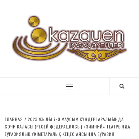
ӘУ
Primary
Menu
ГЛАВНАЯ
2023 ЖЫЛҒЫ 7-9 МАУСЫМ КҮНДЕРІ АРАЛЫҒЫНДА
СОЧИ ҚАЛАСЫ (РЕСЕЙ ФЕДЕРАЦИЯСЫ) «ЗИМНИЙ» ТЕАТРЫНДА
ЕУРАЗИЯЛЫҚ ҮКІМЕТАРАЛЫҚ КЕҢЕС АЯСЫНДА ЕУРАЗИЯ