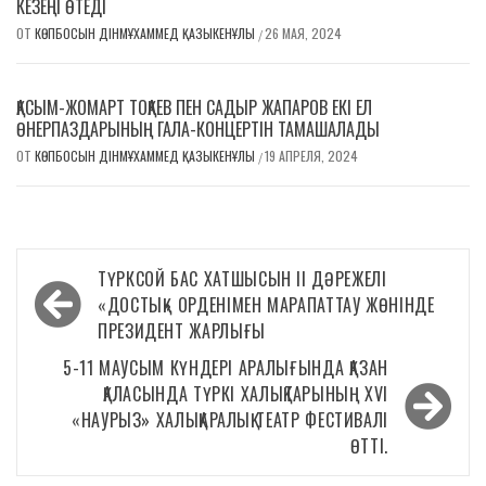
КЕЗЕҢІ ӨТЕДІ
ОТ
КӨПБОСЫН ДІНМҰХАММЕД ҚАЗЫКЕНҰЛЫ
26 МАЯ, 2024
/
ҚАСЫМ-ЖОМАРТ ТОҚАЕВ ПЕН САДЫР ЖАПАРОВ ЕКІ ЕЛ
ӨНЕРПАЗДАРЫНЫҢ ГАЛА-КОНЦЕРТІН ТАМАШАЛАДЫ
ОТ
КӨПБОСЫН ДІНМҰХАММЕД ҚАЗЫКЕНҰЛЫ
19 АПРЕЛЯ, 2024
/
Навигация
ТҮРКСОЙ БАС ХАТШЫСЫН II ДӘРЕЖЕЛІ
по
«ДОСТЫҚ» ОРДЕНІМЕН МАРАПАТТАУ ЖӨНІНДЕ
ПРЕЗИДЕНТ ЖАРЛЫҒЫ
записям
5-11 МАУСЫМ КҮНДЕРІ АРАЛЫҒЫНДА ҚАЗАН
ҚАЛАСЫНДА ТҮРКІ ХАЛЫҚТАРЫНЫҢ XVI
«НАУРЫЗ» ХАЛЫҚАРАЛЫҚ ТЕАТР ФЕСТИВАЛІ
ӨТТІ.