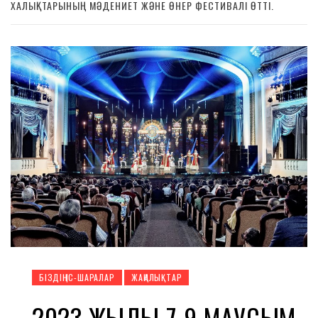
ХАЛЫҚТАРЫНЫҢ МӘДЕНИЕТ ЖӘНЕ ӨНЕР ФЕСТИВАЛІ ӨТТІ.
БІЗДІҢ ІС-ШАРАЛАР
ЖАҢАЛЫҚТАР
2023 ЖЫЛҒЫ 7-9 МАУСЫМ