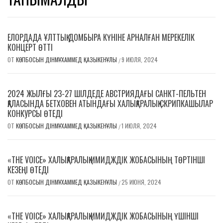
ЕЛОРДАДА ҰЛТТЫҚ ДОМБЫРА КҮНІНЕ АРНАЛҒАН МЕРЕКЕЛІК
КОНЦЕРТ ӨТТІ
ОТ
КӨПБОСЫН ДІНМҰХАММЕД ҚАЗЫКЕНҰЛЫ
9 ИЮЛЯ, 2024
/
2024 ЖЫЛҒЫ 23-27 ШІЛДЕДЕ АВСТРИЯДАҒЫ САНКТ-ПЕЛЬТЕН
ҚАЛАСЫНДА БЕТХОВЕН АТЫНДАҒЫ ХАЛЫҚАРАЛЫҚ СКРИПКАШЫЛАР
КОНКУРСЫ ӨТЕДІ
ОТ
КӨПБОСЫН ДІНМҰХАММЕД ҚАЗЫКЕНҰЛЫ
1 ИЮЛЯ, 2024
/
«THE VOICE» ХАЛЫҚАРАЛЫҚ ИМИДЖДІК ЖОБАСЫНЫҢ ТӨРТІНШІ
КЕЗЕҢІ ӨТЕДІ
ОТ
КӨПБОСЫН ДІНМҰХАММЕД ҚАЗЫКЕНҰЛЫ
25 ИЮНЯ, 2024
/
«THE VOICE» ХАЛЫҚАРАЛЫҚ ИМИДЖДІК ЖОБАСЫНЫҢ ҮШІНШІ