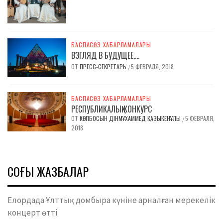
БАСПАСӨЗ ХАБАРЛАМАЛАРЫ
ВЗГЛЯД В БУДУЩЕЕ….
ОТ
ПРЕСС-СЕКРЕТАРЬ
5 ФЕВРАЛЯ, 2018
/
БАСПАСӨЗ ХАБАРЛАМАЛАРЫ
РЕСПУБЛИКАЛЫҚ КОНКУРС
ОТ
КӨПБОСЫН ДІНМҰХАММЕД ҚАЗЫКЕНҰЛЫ
5 ФЕВРАЛЯ,
/
2018
СОҢҒЫ ЖАЗБАЛАР
Елордада Ұлттық домбыра күніне арналған мерекелік
концерт өтті