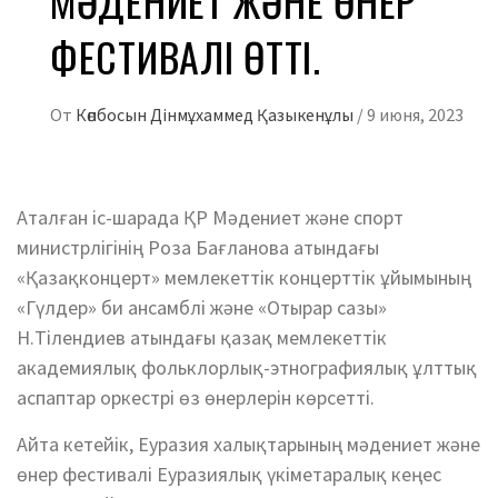
МӘДЕНИЕТ ЖӘНЕ ӨНЕР
ФЕСТИВАЛІ ӨТТІ.
От
Көпбосын Дінмұхаммед Қазыкенұлы
/
9 июня, 2023
Аталған іс-шарада ҚР Мәдениет және спорт
министрлігінің Роза Бағланова атындағы
«Қазақконцерт» мемлекеттік концерттік ұйымының
«Гүлдер» би ансамблі және «Отырар сазы»
Н.Тілендиев атындағы қазақ мемлекеттік
академиялық фольклорлық-этнографиялық ұлттық
аспаптар оркестрі өз өнерлерін көрсетті.
Айта кетейік, Еуразия халықтарының мәдениет және
өнер фестивалі Еуразиялық үкіметаралық кеңес