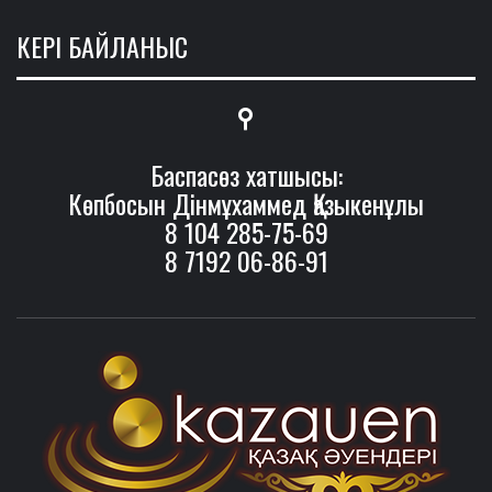
КЕРІ БАЙЛАНЫС
Баспасөз хатшысы:
Көпбосын Дінмұхаммед Қазыкенұлы
8 104 285-75-69
8 7192 06-86-91
ӘУ