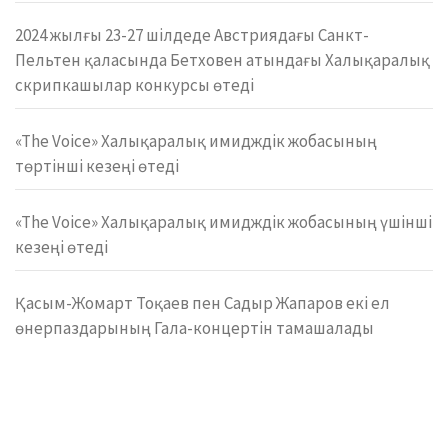
2024 жылғы 23-27 шілдеде Австриядағы Санкт-
Пельтен қаласында Бетховен атындағы Халықаралық
скрипкашылар конкурсы өтеді
«The Voice» Халықаралық имидждік жобасының
төртінші кезеңі өтеді
«The Voice» Халықаралық имидждік жобасының үшінші
кезеңі өтеді
Қасым-Жомарт Тоқаев пен Садыр Жапаров екі ел
өнерпаздарының Гала-концертін тамашалады