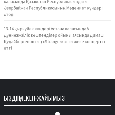
қаласында Қазақстан Республикасындағы
Әзербайжан Республикасының Мәдениет күндері
өтеді
13-14 қыркүйек күндері Астана қаласында V
Дүниежүзілік көшпенділер ойыны аясында Димаш
Құдайбергеновтың «Stranger» атты жеке концертті
өтті
БІЗДІҢ МЕКЕН-ЖАЙЫМЫЗ