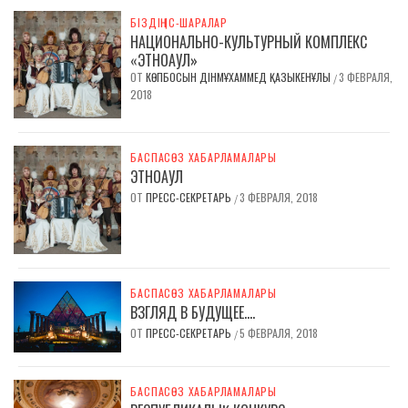
БІЗДІҢ ІС-ШАРАЛАР
НАЦИОНАЛЬНО-КУЛЬТУРНЫЙ КОМПЛЕКС
«ЭТНОАУЛ»
ОТ
КӨПБОСЫН ДІНМҰХАММЕД ҚАЗЫКЕНҰЛЫ
3 ФЕВРАЛЯ,
/
2018
БАСПАСӨЗ ХАБАРЛАМАЛАРЫ
ЭТНОАУЛ
ОТ
ПРЕСС-СЕКРЕТАРЬ
3 ФЕВРАЛЯ, 2018
/
БАСПАСӨЗ ХАБАРЛАМАЛАРЫ
ВЗГЛЯД В БУДУЩЕЕ….
ОТ
ПРЕСС-СЕКРЕТАРЬ
5 ФЕВРАЛЯ, 2018
/
БАСПАСӨЗ ХАБАРЛАМАЛАРЫ