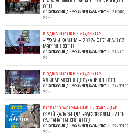
БАЛАЛАР КҮНІНЕ ОРАЙ МЕРЕКЕЛІК КОНЦЕРТ
ӨТТІ
ОТ
КӨПБОСЫН ДІНМҰХАММЕД ҚАЗЫКЕНҰЛЫ
2 ИЮНЯ,
/
2022
БІЗДІҢ ІС-ШАРАЛАР
/
ЖАҢАЛЫҚТАР
«РУХАНИ ҚАЗЫНА – 2022» ФЕСТИВАЛІ ӨЗ
МӘРЕСІНЕ ЖЕТТІ
ОТ
КӨПБОСЫН ДІНМҰХАММЕД ҚАЗЫКЕНҰЛЫ
24 МАЯ,
/
2022
БІЗДІҢ ІС-ШАРАЛАР
/
ЖАҢАЛЫҚТАР
ҰЛЫЛАР МЕКЕНІНДЕ РУХАНИ КЕШ ӨТТІ
ОТ
КӨПБОСЫН ДІНМҰХАММЕД ҚАЗЫКЕНҰЛЫ
28 АПРЕЛЯ,
/
2022
БАСПАСӨЗ ХАБАРЛАМАЛАРЫ
/
ЖАҢАЛЫҚТАР
СЕМЕЙ ҚАЛАСЫНДА «ӘУЕЗОВ ӘЛЕМІ» АТТЫ
САЛТАНАТТЫ КЕШ ӨТЕДІ
ОТ
КӨПБОСЫН ДІНМҰХАММЕД ҚАЗЫКЕНҰЛЫ
25 АПРЕЛЯ,
/
2022