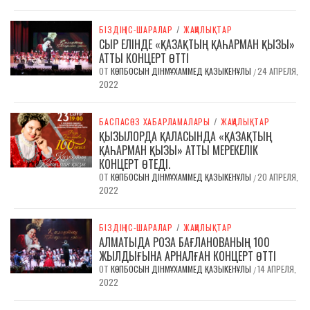
БІЗДІҢ ІС-ШАРАЛАР
/
ЖАҢАЛЫҚТАР
СЫР ЕЛІНДЕ «ҚАЗАҚТЫҢ ҚАҺАРМАН ҚЫЗЫ»
АТТЫ КОНЦЕРТ ӨТТІ
ОТ
КӨПБОСЫН ДІНМҰХАММЕД ҚАЗЫКЕНҰЛЫ
24 АПРЕЛЯ,
/
2022
БАСПАСӨЗ ХАБАРЛАМАЛАРЫ
/
ЖАҢАЛЫҚТАР
ҚЫЗЫЛОРДА ҚАЛАСЫНДА «ҚАЗАҚТЫҢ
ҚАҺАРМАН ҚЫЗЫ» АТТЫ МЕРЕКЕЛІК
КОНЦЕРТ ӨТЕДІ.
ОТ
КӨПБОСЫН ДІНМҰХАММЕД ҚАЗЫКЕНҰЛЫ
20 АПРЕЛЯ,
/
2022
БІЗДІҢ ІС-ШАРАЛАР
/
ЖАҢАЛЫҚТАР
АЛМАТЫДА РОЗА БАҒЛАНОВАНЫҢ 100
ЖЫЛДЫҒЫНА АРНАЛҒАН КОНЦЕРТ ӨТТІ
ОТ
КӨПБОСЫН ДІНМҰХАММЕД ҚАЗЫКЕНҰЛЫ
14 АПРЕЛЯ,
/
2022