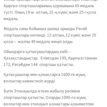
Қырғыз спортшыларының қоржынына 65 медаль
түсті. Оның 19-ы алтын, 21-ң күміс және 25-і қола
медаль.
Медаль саны бойынша үшінші орынды Ресей
спортшылары иеленді. 12 алтын, 12 күміс және 25
қола – жалпы 49 медаль жеңіп алды.
Ойындарға қатысушылардың көбі –
Қазақстандықтар. Елімізден 195, Қырғызстаннан
172, Ресейден 144 спортшы қатысты.
Қатысушылар мен қонақтарға 1600-ге жуық
волонтер көмектесіп жүрді.
Бүгін Этноауылда өткен жабылу рәсіміне
спортшылар қатысты. Оларды 1000-ға жуық
волонтер мен этноауыл қонақтары қошеметпен