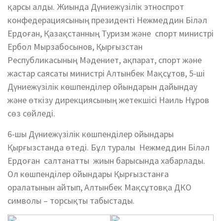
қарсы алды. Жиында Дүниежүзілік этноспрот
конфедерациясының президенті Нежмеддин Біләл
Ердоған, Қазақстанның Туризм және спорт министрі
Ербол Мырзабосынов, Қырғызстан
Республикасының Мәдениет, ақпарат, спорт және
жастар саясаты министрі Алтынбек Мақсұтов, 5-ші
Дүниежүзілік көшпенділер ойындарын дайындау
және өткізу дирекциясының жетекшісі Наиль Нұров
сөз сөйледі.
6-шы Дүниежүзілік көшпенділер ойындары
Қырғызстанда өтеді. Бұл туралы Нежмеддин Біләл
Ердоған салтанатты жиын барысында хабарлады.
Ол көшпенділер ойындары Қырғызстанға
оралатынын айтып, Алтынбек Мақсұтовқа ДКО
символы – торсықты табыстады.