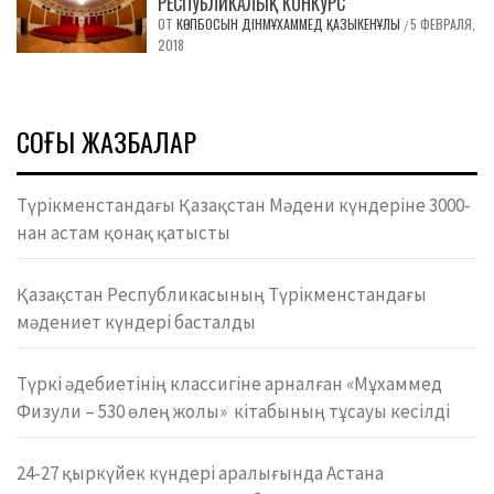
РЕСПУБЛИКАЛЫҚ КОНКУРС
ОТ
КӨПБОСЫН ДІНМҰХАММЕД ҚАЗЫКЕНҰЛЫ
5 ФЕВРАЛЯ,
/
2018
СОҢҒЫ ЖАЗБАЛАР
Түрікменстандағы Қазақстан Мәдени күндеріне 3000-
нан астам қонақ қатысты
Қазақстан Республикасының Түрікменстандағы
мəдениет күндері басталды
Түркі әдебиетінің классигіне арналған «Мұхаммед
Физули – 530 өлең жолы» кітабының тұсауы кесілді
24-27 қыркүйек күндері аралығында Астана