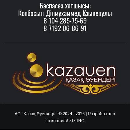
Баспасөз хатшысы:
Көпбосын Дінмұхаммед Қазыкенұлы
8 104 285-75-69
8 7192 06-86-91
ӘУ
АО
"Қазақ Әуендері"
© 2024 - 2026 | Разработано
компанией
ZIZ INC.