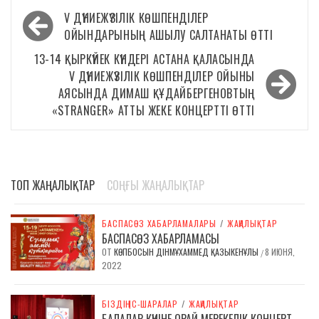
Навигация
V ДҮНИЕЖҮЗІЛІК КӨШПЕНДІЛЕР
по
ОЙЫНДАРЫНЫҢ АШЫЛУ САЛТАНАТЫ ӨТТІ
записям
13-14 ҚЫРКҮЙЕК КҮНДЕРІ АСТАНА ҚАЛАСЫНДА
V ДҮНИЕЖҮЗІЛІК КӨШПЕНДІЛЕР ОЙЫНЫ
АЯСЫНДА ДИМАШ ҚҰДАЙБЕРГЕНОВТЫҢ
«STRANGER» АТТЫ ЖЕКЕ КОНЦЕРТТІ ӨТТІ
ТОП ЖАҢАЛЫҚТАР
СОҢҒЫ ЖАҢАЛЫҚТАР
БАСПАСӨЗ ХАБАРЛАМАЛАРЫ
/
ЖАҢАЛЫҚТАР
БАСПАСӨЗ ХАБАРЛАМАСЫ
ОТ
КӨПБОСЫН ДІНМҰХАММЕД ҚАЗЫКЕНҰЛЫ
8 ИЮНЯ,
/
2022
БІЗДІҢ ІС-ШАРАЛАР
/
ЖАҢАЛЫҚТАР