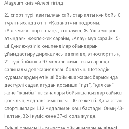
Alageum киіз үйлері тігілді.
21 спорт түрі қамтылған сайыстар алты күн бойы 6
түрлі нысанда өтті: «Қазанат» ипподромы,
«Арғымак» спорт алаңы, этноауыл, Ж. Үшкемпіров
атындағы жекпе-жек сарайы, «Алау» мұз сарайы. 5-
ші Дүниежүзілік көшпенділер ойындарын
ұйымдастыру дирекциясы әдепкіде, этноспорттың
21 түрі бойынша 97 медаль жиынтығы сарапқа
салынады деп жариялаған болатын. Шетелдік
құрамалардың өтініші бойынша жарыс барысында
дәстүрлі садақ атудан қосымша “пұт”, “қалқан”
және “жамбы” нысаналары бойынша қыздар сайысы
қосылып, медаль жиынтығы 100-ге жетті. Қазақстан
спортшылары 112 медальмен көш бастады. Оның 43-
і алтын, 32-і күміс және 37-сі қола жүлде.
Екінші орынды Қырғызстан ойыншылары еншіледі.