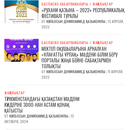
БАСПАСӨЗ ХАБАРЛАМАЛАРЫ
/
ЖАҢАЛЫҚТАР
«РУХАНИ ҚАЗЫНА – 2022» РЕСПУБЛИКАЛЫҚ
ФЕСТИВАЛІ ТУРАЛЫ
ОТ
КӨПБОСЫН ДІНМҰХАММЕД ҚАЗЫКЕНҰЛЫ
13 АПРЕЛЯ,
/
2022
БАСПАСӨЗ ХАБАРЛАМАЛАРЫ
/
ЖАҢАЛЫҚТАР
МЕКТЕП ОҚУШЫЛАРЫНА АРНАЛҒАН
«ҰЛАҒАТТЫ ҰРПАҚ» МӘДЕНИ-БІЛІМ БЕРУ
ПОРТАЛЫ ЖАҢА БЕЙНЕ-САБАҚТАРМЕН
ТОЛЫҚТЫ
ОТ
КӨПБОСЫН ДІНМҰХАММЕД ҚАЗЫКЕНҰЛЫ
11 АПРЕЛЯ,
/
2022
ЖАҢАЛЫҚТАР
ТҮРІКМЕНСТАНДАҒЫ ҚАЗАҚСТАН МӘДЕНИ
КҮНДЕРІНЕ 3000-НАН АСТАМ ҚОНАҚ
ҚАТЫСТЫ
ОТ
КӨПБОСЫН ДІНМҰХАММЕД ҚАЗЫКЕНҰЛЫ
12
/
ОКТЯБРЯ, 2024