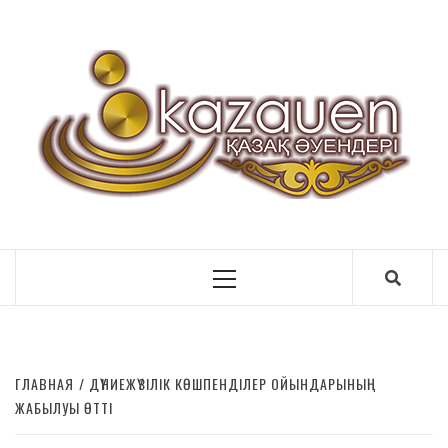
ӘУ
Primary
Menu
ГЛАВНАЯ
ДҮНИЕЖҮЗІЛІК КӨШПЕНДІЛЕР ОЙЫНДАРЫНЫҢ
ЖАБЫЛУЫ ӨТТІ