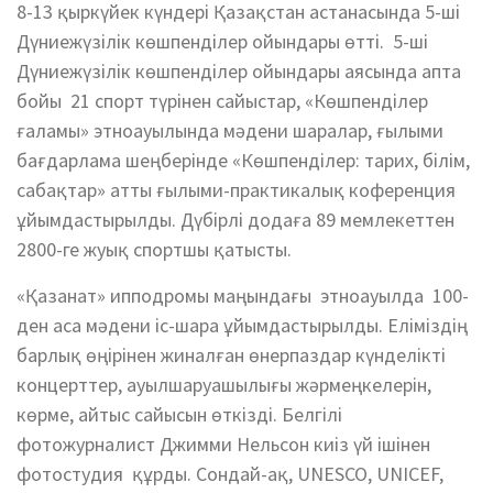
8-13 қыркүйек күндері Қазақстан астанасында 5-ші
Дүниежүзілік көшпенділер ойындары өтті. 5-ші
Дүниежүзілік көшпенділер ойындары аясында апта
бойы 21 спорт түрінен сайыстар, «Көшпенділер
ғаламы» этноауылында мәдени шаралар, ғылыми
бағдарлама шеңберінде «Көшпенділер: тарих, білім,
сабақтар» атты ғылыми-практикалық коференция
ұйымдастырылды. Дүбірлі додаға 89 мемлекеттен
2800-ге жуық спортшы қатысты.
«Қазанат» ипподромы маңындағы этноауылда 100-
ден аса мәдени іс-шара ұйымдастырылды. Еліміздің
барлық өңірінен жиналған өнерпаздар күнделікті
концерттер, ауылшаруашылығы жәрмеңкелерін,
көрме, айтыс сайысын өткізді. Белгілі
фотожурналист Джимми Нельсон киіз үй ішінен
фотостудия құрды. Сондай-ақ, UNESCO, UNICEF,