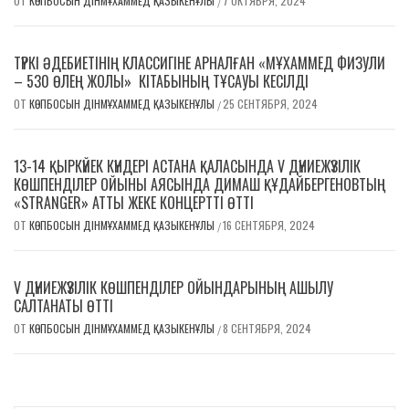
ОТ
КӨПБОСЫН ДІНМҰХАММЕД ҚАЗЫКЕНҰЛЫ
7 ОКТЯБРЯ, 2024
/
ТҮРКІ ӘДЕБИЕТІНІҢ КЛАССИГІНЕ АРНАЛҒАН «МҰХАММЕД ФИЗУЛИ
– 530 ӨЛЕҢ ЖОЛЫ» КІТАБЫНЫҢ ТҰСАУЫ КЕСІЛДІ
ОТ
КӨПБОСЫН ДІНМҰХАММЕД ҚАЗЫКЕНҰЛЫ
25 СЕНТЯБРЯ, 2024
/
13-14 ҚЫРКҮЙЕК КҮНДЕРІ АСТАНА ҚАЛАСЫНДА V ДҮНИЕЖҮЗІЛІК
КӨШПЕНДІЛЕР ОЙЫНЫ АЯСЫНДА ДИМАШ ҚҰДАЙБЕРГЕНОВТЫҢ
«STRANGER» АТТЫ ЖЕКЕ КОНЦЕРТТІ ӨТТІ
ОТ
КӨПБОСЫН ДІНМҰХАММЕД ҚАЗЫКЕНҰЛЫ
16 СЕНТЯБРЯ, 2024
/
V ДҮНИЕЖҮЗІЛІК КӨШПЕНДІЛЕР ОЙЫНДАРЫНЫҢ АШЫЛУ
САЛТАНАТЫ ӨТТІ
ОТ
КӨПБОСЫН ДІНМҰХАММЕД ҚАЗЫКЕНҰЛЫ
8 СЕНТЯБРЯ, 2024
/