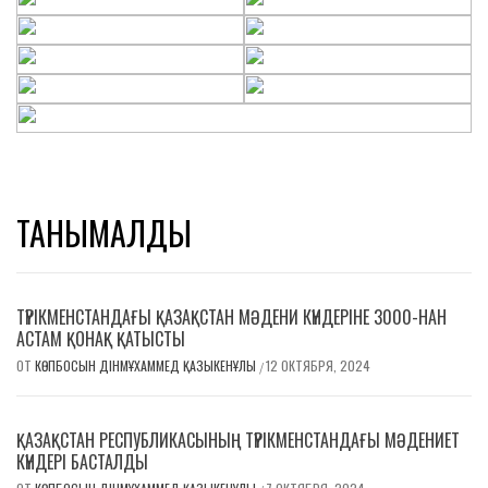
ТАНЫМАЛДЫ
ТҮРІКМЕНСТАНДАҒЫ ҚАЗАҚСТАН МӘДЕНИ КҮНДЕРІНЕ 3000-НАН
АСТАМ ҚОНАҚ ҚАТЫСТЫ
ОТ
КӨПБОСЫН ДІНМҰХАММЕД ҚАЗЫКЕНҰЛЫ
12 ОКТЯБРЯ, 2024
/
ҚАЗАҚСТАН РЕСПУБЛИКАСЫНЫҢ ТҮРІКМЕНСТАНДАҒЫ МƏДЕНИЕТ
КҮНДЕРІ БАСТАЛДЫ