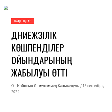
ЖАҢАЛЫҚТАР
ДҮНИЕЖҮЗІЛІК
КӨШПЕНДІЛЕР
ОЙЫНДАРЫНЫҢ
ЖАБЫЛУЫ ӨТТІ
От
Көпбосын Дінмұхаммед Қазыкенұлы
/
13 сентября,
2024