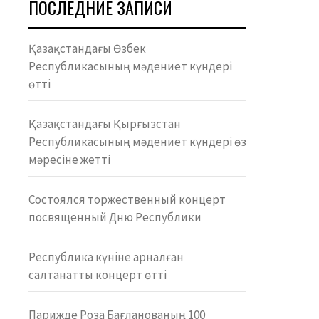
ПОСЛЕДНИЕ ЗАПИСИ
Қазақстандағы Өзбек
Республикасының мәдениет күндері
өтті
Қазақстандағы Қырғызстан
Республикасының мәдениет күндері өз
мәресіне жетті
Состоялся торжественный концерт
посвященный Дню Республики
Республика күніне арналған
салтанатты концерт өтті
Парижде Роза Бағланованың 100