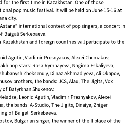
ld for the first time in Kazakhstan. One of those
ional pop music festival. It will be held on June 15-16 at
na city.
 Astana” international contest of pop singers, a concert in
 Baigali Serkebaeva.
Kazakhstan and foreign countries will participate to the
onid Agutin, Vladimir Presnyakov, Alexei Chumakov,
azakh pop stars: Rosa Rymbayeva, Nagima Eskaliyeva,
 Zhubanysh Zheksenuly, Dilnaz Akhmadiyeva, Ali Okapov,
nusov brothers, the bands: JCS, Alau, The Jigits, Vox
ry of Batyrkhan Shukenov.
Meladze, Leonid Agutin, Vladimir Presnyakov, Alexei
 the bands: A-Studio, The Jigits, Dinaiya, Zhiger
ing of Baigali Serkebaeva.
ostov, Bulgarian singer, the winner of the II place of the