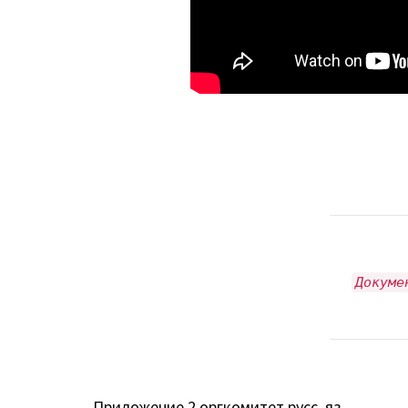
Докуме
Приложение 2 оргкомитет русс. яз