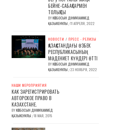
БЕЙНЕ-САБАҚТАРМЕН
ТОЛЫҚТЫ
BY
КӨПБОСЫН ДІНМҰХАММЕД
ҚАЗЫКЕНҰЛЫ
11 АПРЕЛЯ, 2022
/
НОВОСТИ
/
ПРЕСС - РЕЛИЗЫ
ҚАЗАҚСТАНДАҒЫ ӨЗБЕК
РЕСПУБЛИКАСЫНЫҢ
МӘДЕНИЕТ КҮНДЕРІ ӨТТІ
BY
КӨПБОСЫН ДІНМҰХАММЕД
ҚАЗЫКЕНҰЛЫ
23 НОЯБРЯ, 2022
/
НАШИ МЕРОПРИЯТИЯ
КАК ЗАРЕГИСТРИРОВАТЬ
АВТОРСКОЕ ПРАВО В
КАЗАХСТАНЕ.
BY
КӨПБОСЫН ДІНМҰХАММЕД
ҚАЗЫКЕНҰЛЫ
18 МАЯ, 2015
/