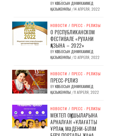
BY
КӨПБОСЫН ДІНМҰХАММЕД
ҚАЗЫКЕНҰЛЫ
14 АПРЕЛЯ, 2022
/
НОВОСТИ
/
ПРЕСС - РЕЛИЗЫ
О РЕСПУБЛИКАНСКОМ
ФЕСТИВАЛЕ «РУХАНИ
ҚАЗЫНА – 2022»
BY
КӨПБОСЫН ДІНМҰХАММЕД
ҚАЗЫКЕНҰЛЫ
13 АПРЕЛЯ, 2022
/
НОВОСТИ
/
ПРЕСС - РЕЛИЗЫ
ПРЕСС-РЕЛИЗ
BY
КӨПБОСЫН ДІНМҰХАММЕД
ҚАЗЫКЕНҰЛЫ
11 АПРЕЛЯ, 2022
/
НОВОСТИ
/
ПРЕСС - РЕЛИЗЫ
МЕКТЕП ОҚУШЫЛАРЫНА
АРНАЛҒАН «ҰЛАҒАТТЫ
ҰРПАҚ» МӘДЕНИ-БІЛІМ
БЕРУ ПОРТАЛЫ ЖАҢА