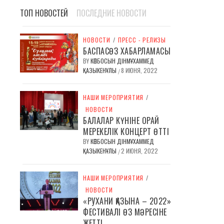
ТОП НОВОСТЕЙ
ПОСЛЕДНИЕ НОВОСТИ
НОВОСТИ
/
ПРЕСС - РЕЛИЗЫ
БАСПАСӨЗ ХАБАРЛАМАСЫ
BY
КӨПБОСЫН ДІНМҰХАММЕД
ҚАЗЫКЕНҰЛЫ
8 ИЮНЯ, 2022
/
НАШИ МЕРОПРИЯТИЯ
/
НОВОСТИ
БАЛАЛАР КҮНІНЕ ОРАЙ
МЕРЕКЕЛІК КОНЦЕРТ ӨТТІ
BY
КӨПБОСЫН ДІНМҰХАММЕД
ҚАЗЫКЕНҰЛЫ
2 ИЮНЯ, 2022
/
НАШИ МЕРОПРИЯТИЯ
/
НОВОСТИ
«РУХАНИ ҚАЗЫНА – 2022»
ФЕСТИВАЛІ ӨЗ МӘРЕСІНЕ
ЖЕТТІ