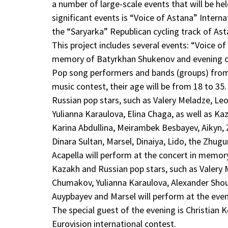
a number of large-scale events that will be he
significant events is “Voice of Astana” Internat
the “Saryarka” Republican cycling track of Asta
This project includes several events: “Voice of
memory of Batyrkhan Shukenov and evening of
Pop song performers and bands (groups) from 
music contest, their age will be from 18 to 35.
Russian pop stars, such as Valery Meladze, Le
Yulianna Karaulova, Elina Chaga, as well as K
Karina Abdullina, Meirambek Besbayev, Aikyn,
Dinara Sultan, Marsel, Dinaiya, Lido, the Zhugu
Acapella will perform at the concert in memo
Kazakh and Russian pop stars, such as Valery 
Chumakov, Yulianna Karaulova, Alexander Shoua,
Auypbayev and Marsel will perform at the even
The special guest of the evening is Christian K
Eurovision international contest.