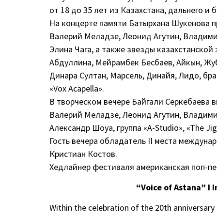
от 18 до 35 лет из Казахстана, дальнего и 
На концерте памяти Батырхана Шукенова пр
Валерий Меладзе, Леонид Агутин, Владими
Элина Чага, а также звезды казахстанской
Абдуллина, Мейрамбек Бесбаев, Айкын, Жу
Динара Султан, Марсель, Динайя, Лидо, брать
«Vox Acapella».
В творческом вечере Байгали Серкебаева в
Валерий Меладзе, Леонид Агутин, Владими
Александр Шоуа, группа «A-Studio», «The Ji
Гость вечера обладатель II места междуна
Кристиан Костов.
Хедлайнер фестиваля американская поп-пев
“Voice of Astana” I 
Within the celebration of the 20th anniversary 