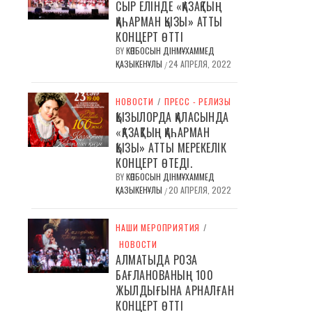
СЫР ЕЛІНДЕ «ҚАЗАҚТЫҢ
ҚАҺАРМАН ҚЫЗЫ» АТТЫ
КОНЦЕРТ ӨТТІ
BY
КӨПБОСЫН ДІНМҰХАММЕД
ҚАЗЫКЕНҰЛЫ
24 АПРЕЛЯ, 2022
/
НОВОСТИ
/
ПРЕСС - РЕЛИЗЫ
ҚЫЗЫЛОРДА ҚАЛАСЫНДА
«ҚАЗАҚТЫҢ ҚАҺАРМАН
ҚЫЗЫ» АТТЫ МЕРЕКЕЛІК
КОНЦЕРТ ӨТЕДІ.
BY
КӨПБОСЫН ДІНМҰХАММЕД
ҚАЗЫКЕНҰЛЫ
20 АПРЕЛЯ, 2022
/
НАШИ МЕРОПРИЯТИЯ
/
НОВОСТИ
АЛМАТЫДА РОЗА
БАҒЛАНОВАНЫҢ 100
ЖЫЛДЫҒЫНА АРНАЛҒАН
КОНЦЕРТ ӨТТІ