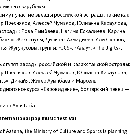
ближнего зарубежья.
имут участие звезды российской эстрады, такие как:
р Пресняков, Алексей Чумаков, Юлианна Караулова,
 эстрады: Роза Рымбаева, Нагима Ескалиева, Карина
баныш Жексенулы, Дильназ Ахмадиева, Али Окапов,
я Жугунусовы, группы: «JCS», «Алау», «The Jigits»,
ыступят звезды российской и казахстанской эстрады:
р Пресняков, Алексей Чумаков, Юлианна Караулова,
gits», Динайя, Жигер Ауыпбаев и Марсель.
родного конкурса «Евровидение», болгарский певец —
ица Anastacia.
International pop music festival
of Astana, the Ministry of Culture and Sports is planning