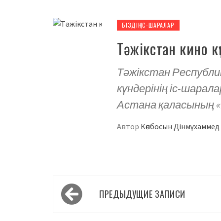
БІЗДІҢ ІС-ШАРАЛАР
Тәжікстан кино к
Тәжікстан Республ
күндерінің іс-шарал
Астана қаласының «K
Автор
Көпбосын Дінмұхамме
Навигация
ПРЕДЫДУЩИЕ ЗАПИСИ
по