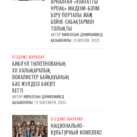
АРНАЛҒАН «ҰЛАҒАТТЫ
ҰРПАҚ» МӘДЕНИ-БІЛІМ
БЕРУ ПОРТАЛЫ ЖАҢА
БЕЙНЕ-САБАҚТАРМЕН
ТОЛЫҚТЫ
АВТОР
КӨПБОСЫН ДІНМҰХАММЕД
ҚАЗЫКЕНҰЛЫ
11 АПРЕЛЯ, 2022
/
БІЗДІҢ ІС-ШАРАЛАР
БИБІГҮЛ ТӨЛЕГЕНОВАНЫҢ
ХІІ ХАЛЫҚАРАЛЫҚ
ВОКАЛИСТЕР БАЙҚАУЫНЫҢ
БАС ЖҮЛДЕСІ БАКУГЕ
КЕТТІ
АВТОР
КӨПБОСЫН ДІНМҰХАММЕД
ҚАЗЫКЕНҰЛЫ
17 СЕНТЯБРЯ, 2023
/
БІЗДІҢ ІС-ШАРАЛАР
НАЦИОНАЛЬНО-
КУЛЬТУРНЫЙ КОМПЛЕКС