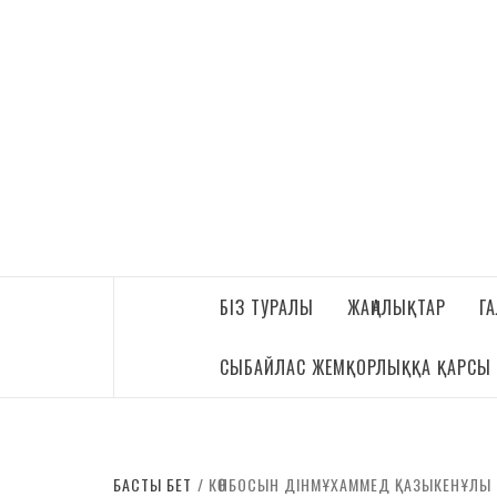
ҚАЗАҚ ӘУЕ
БІЗ ТУРАЛЫ
ЖАҢАЛЫҚТАР
Г
СЫБАЙЛАС ЖЕМҚОРЛЫҚҚА ҚАРСЫ
БАСТЫ БЕТ
КӨПБОСЫН ДІНМҰХАММЕД ҚАЗЫКЕНҰЛЫ