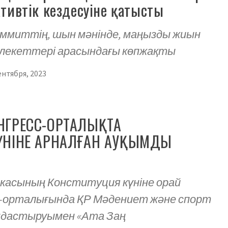
ивтік кездесуіне қатысты
аммиттің, шын мәнінде, маңызды жиын
лекеттері арасындағы көпжақты
ентября, 2023
НГРЕСС-ОРТАЛЫҚТА
ҮНІНЕ АРНАЛҒАН АУҚЫМДЫ
касының Конституция күніне орай
с-орталығында ҚР Мәдениет және спорт
ымдастыруымен «Ата Заң