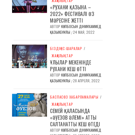
ЖАҢАЛЫҚТАР
«РУХАНИ ҚАЗЫНА –
2022» ФЕСТИВАЛІ ӨЗ
МӘРЕСІНЕ ЖЕТТІ
АВТОР
КӨПБОСЫН ДІНМҰХАММЕД
ҚАЗЫКЕНҰЛЫ
24 МАЯ, 2022
/
БІЗДІҢ ІС-ШАРАЛАР
/
ЖАҢАЛЫҚТАР
ҰЛЫЛАР МЕКЕНІНДЕ
РУХАНИ КЕШ ӨТТІ
АВТОР
КӨПБОСЫН ДІНМҰХАММЕД
ҚАЗЫКЕНҰЛЫ
28 АПРЕЛЯ, 2022
/
БАСПАСӨЗ ХАБАРЛАМАЛАРЫ
/
ЖАҢАЛЫҚТАР
СЕМЕЙ ҚАЛАСЫНДА
«ӘУЕЗОВ ӘЛЕМІ» АТТЫ
САЛТАНАТТЫ КЕШ ӨТЕДІ
АВТОР
КӨПБОСЫН ДІНМҰХАММЕД