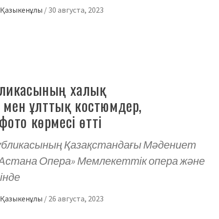
д Қазыкенұлы
/
30 августа, 2023
бликасының халық
мен ұлттық костюмдер,
фото көрмесі өтті
ликасының Қазақстандағы Мәдениет
 «Астана Опера» Мемлекеттік опера және
інде
д Қазыкенұлы
/
26 августа, 2023