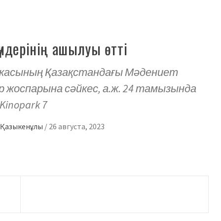
үндерінің ашылуы өтті
икасының Қазақстандағы Мәдениет
ар жоспарына сәйкес, а.ж. 24 тамызында
inopark 7
д Қазыкенұлы
/
26 августа, 2023