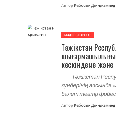
Автор
Көпбосын Дінмұхамме
БІЗДІҢ ІС-ШАРАЛАР
Тәжікстан Респу
шығармашылығы 
кескіндеме және 
Тәжікстан Респуб
күндерінің аясында
балет театр фойес
Автор
Көпбосын Дінмұхамме