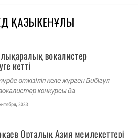
ЕД ҚАЗЫКЕНҰЛЫ
Халықаралық вокалистер
ге кетті
үрде өткізіліп келе жүрген Бибігүл
вокалистер конкурсы да
ентября, 2023
қаев Орталық Азия мемлекеттері