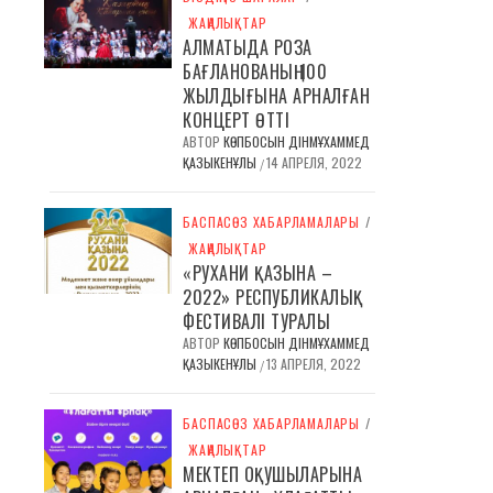
ЖАҢАЛЫҚТАР
АЛМАТЫДА РОЗА
БАҒЛАНОВАНЫҢ 100
ЖЫЛДЫҒЫНА АРНАЛҒАН
КОНЦЕРТ ӨТТІ
АВТОР
КӨПБОСЫН ДІНМҰХАММЕД
ҚАЗЫКЕНҰЛЫ
14 АПРЕЛЯ, 2022
/
БАСПАСӨЗ ХАБАРЛАМАЛАРЫ
/
ЖАҢАЛЫҚТАР
«РУХАНИ ҚАЗЫНА –
2022» РЕСПУБЛИКАЛЫҚ
ФЕСТИВАЛІ ТУРАЛЫ
АВТОР
КӨПБОСЫН ДІНМҰХАММЕД
ҚАЗЫКЕНҰЛЫ
13 АПРЕЛЯ, 2022
/
БАСПАСӨЗ ХАБАРЛАМАЛАРЫ
/
ЖАҢАЛЫҚТАР
МЕКТЕП ОҚУШЫЛАРЫНА