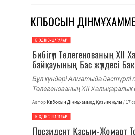
КӨПБОСЫН ДІНМҰХАММ
БІЗДІҢ ІС-ШАРАЛАР
Бибігүл Төлегенованың ХІІ 
байқауының Бас жүлдесі Баку
Бұл күндері Алматыда дәстүрлі т
Төлегенованың ХІІ Халықаралық 
Автор
Көпбосын Дінмұхаммед Қазыкенұлы
/
17 с
БІЗДІҢ ІС-ШАРАЛАР
Президент Қасым-Жомарт То