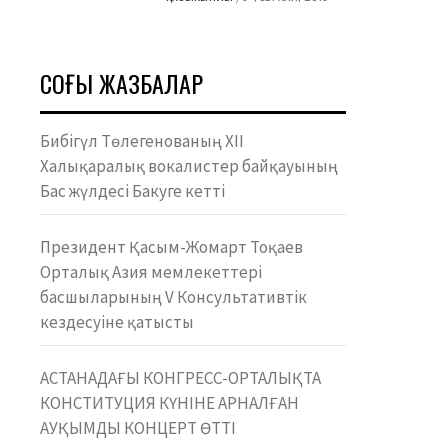
СОҢҒЫ ЖАЗБАЛАР
Бибігүл Төлегенованың ХІІ
Халықаралық вокалистер байқауының
Бас жүлдесі Бакуге кетті
Президент Қасым-Жомарт Тоқаев
Орталық Азия мемлекеттері
басшыларының V Консультативтік
кездесуіне қатысты
АСТАНАДАҒЫ КОНГРЕСС-ОРТАЛЫҚТА
КОНСТИТУЦИЯ КҮНІНЕ АРНАЛҒАН
АУҚЫМДЫ КОНЦЕРТ ӨТТІ