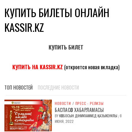
КУПИТЬ БИЛЕТЫ ОНЛАЙН
KASSIR.KZ
КУПИТЬ БИЛЕТ
КУПИТЬ НА KASSIR.KZ
(откроется новая вкладка)
ТОП НОВОСТЕЙ
ПОСЛЕДНИЕ НОВОСТИ
НОВОСТИ
/
ПРЕСС - РЕЛИЗЫ
БАСПАСӨЗ ХАБАРЛАМАСЫ
BY
КӨПБОСЫН ДІНМҰХАММЕД ҚАЗЫКЕНҰЛЫ
8
/
ИЮНЯ, 2022