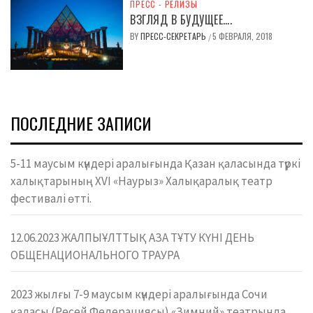
ПРЕСС - РЕЛИЗЫ
ВЗГЛЯД В БУДУЩЕЕ….
BY
ПРЕСС-СЕКРЕТАРЬ
5 ФЕВРАЛЯ, 2018
/
ПОСЛЕДНИЕ ЗАПИСИ
5-11 маусым күндері аралығында Қазан қаласында түркі
халықтарының XVI «Наурыз» Халықаралық театр
фестивалі өтті.
12.06.2023 ЖАЛПЫҰЛТТЫҚ АЗА ТҰТУ КҮНІ ДЕНЬ
ОБЩЕНАЦИОНАЛЬНОГО ТРАУРА
2023 жылғы 7-9 маусым күндері аралығында Сочи
қаласы (Ресей Федерациясы) «Зимний» театрында