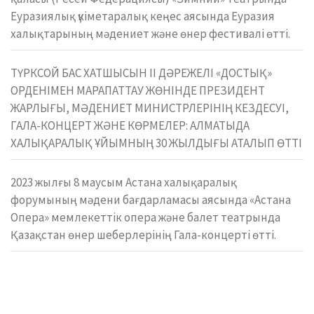
Еуразиялық үкіметаралық кеңес аясында Еуразия
халықтарының мәдениет және өнер фестивалі өтті.
ТҮРКСОЙ БАС ХАТШЫСЫН II ДӘРЕЖЕЛІ «ДОСТЫҚ»
ОРДЕНІМЕН МАРАПАТТАУ ЖӨНІНДЕ ПРЕЗИДЕНТ
ЖАРЛЫҒЫ, МӘДЕНИЕТ МИНИСТРЛЕРІНІҢ КЕЗДЕСУІ,
ГАЛА-КОНЦЕРТ ЖӘНЕ КӨРМЕЛЕР: АЛМАТЫДА
ХАЛЫҚАРАЛЫҚ ҰЙЫМНЫҢ 30 ЖЫЛДЫҒЫ АТАЛЫП ӨТТІ
2023 жылғы 8 маусым Астана халықаралық
форумының мәдени бағдарламасы аясында «Астана
Опера» мемлекеттік опера және балет театрында
Қазақстан өнер шеберлерінің Гала-концерті өтті.