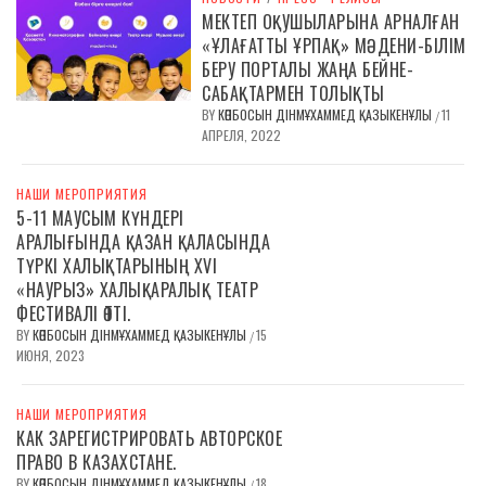
МЕКТЕП ОҚУШЫЛАРЫНА АРНАЛҒАН
«ҰЛАҒАТТЫ ҰРПАҚ» МӘДЕНИ-БІЛІМ
БЕРУ ПОРТАЛЫ ЖАҢА БЕЙНЕ-
САБАҚТАРМЕН ТОЛЫҚТЫ
BY
КӨПБОСЫН ДІНМҰХАММЕД ҚАЗЫКЕНҰЛЫ
11
/
АПРЕЛЯ, 2022
НАШИ МЕРОПРИЯТИЯ
5-11 МАУСЫМ КҮНДЕРІ
АРАЛЫҒЫНДА ҚАЗАН ҚАЛАСЫНДА
ТҮРКІ ХАЛЫҚТАРЫНЫҢ XVI
«НАУРЫЗ» ХАЛЫҚАРАЛЫҚ ТЕАТР
ФЕСТИВАЛІ ӨТТІ.
BY
КӨПБОСЫН ДІНМҰХАММЕД ҚАЗЫКЕНҰЛЫ
15
/
ИЮНЯ, 2023
НАШИ МЕРОПРИЯТИЯ
КАК ЗАРЕГИСТРИРОВАТЬ АВТОРСКОЕ
ПРАВО В КАЗАХСТАНЕ.
BY
КӨПБОСЫН ДІНМҰХАММЕД ҚАЗЫКЕНҰЛЫ
18
/