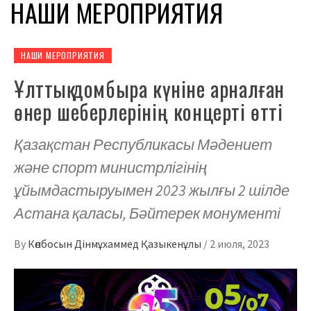
НАШИ МЕРОПРИЯТИЯ
НАШИ МЕРОПРИЯТИЯ
Ұлттық домбыра күніне арналған
өнер шеберлерінің концерті өтті
Қазақстан Республикасы Мәдениет
және спорт министрлігінің
ұйымдастыруымен 2023 жылғы 2 шілде
Астана қаласы, Бәйтерек монументі
By
Көпбосын Дінмұхаммед Қазыкенұлы
/
2 июля, 2023