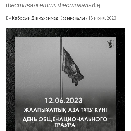
фестивалі өтті. ​Фестивальдің
By
Көпбосын Дінмұхаммед Қазыкенұлы
/
15 июня, 2023