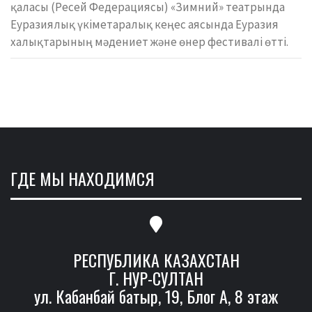
қаласы (Ресей Федерациясы) «Зимний» театрында
Еуразиялық үкіметаралық кеңес аясында Еуразия
халықтарының мәдениет және өнер фестивалі өтті.
ГДЕ МЫ НАХОДИМСЯ
РЕСПУБЛИКА КАЗАХСТАН
Г. НУР-СУЛТАН
ул. Кабанбай батыр, 19, Блог А, 8 этаж