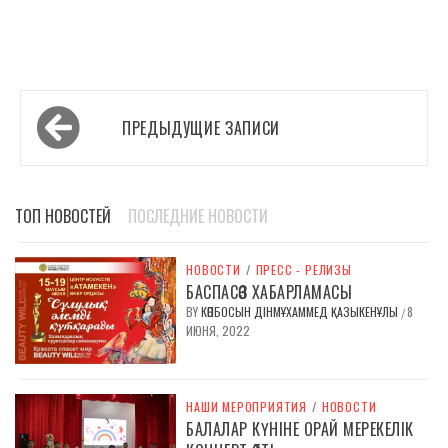
Навигация
ПРЕДЫДУЩИЕ ЗАПИСИ
по
записям
ТОП НОВОСТЕЙ
ПОСЛЕДНИЕ НОВОСТИ
НОВОСТИ
/
ПРЕСС - РЕЛИЗЫ
БАСПАСӨЗ ХАБАРЛАМАСЫ
BY
КӨПБОСЫН ДІНМҰХАММЕД ҚАЗЫКЕНҰЛЫ
8
/
ИЮНЯ, 2022
НАШИ МЕРОПРИЯТИЯ
/
НОВОСТИ
БАЛАЛАР КҮНІНЕ ОРАЙ МЕРЕКЕЛІК