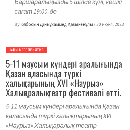
Баршаралыңызды 5 шілде күні, кешкі
сағат 19:00-де
By
Көпбосын Дінмұхаммед Қазыкенұлы
/
30 июня, 2023
НАШИ МЕРОПРИЯТИЯ
5-11 маусым күндері аралығында
Қазан қаласында түркі
халықтарының XVI «Наурыз»
Халықаралық театр фестивалі өтті.
5-11 маусым күндері аралығында Қазан
қаласында түркі халықтарының XVI
«Наурыз» Халықаралық театр