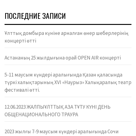
ПОСЛЕДНИЕ ЗАПИСИ
Ұлттық домбыра күніне арналған өнер шеберлерінің
концерті өтті
Астананың 25 жылдығына орай OPEN AIR концерті
5-11 маусым күндері аралығында Қазан қаласында
түркі халықтарының XVI «Наурыз» Халықаралық театр
фестивалі өтті.
12.06.2023 ЖАЛПЫҰЛТТЫҚ АЗА ТҰТУ КҮНІ ДЕНЬ
ОБЩЕНАЦИОНАЛЬНОГО ТРАУРА
2023 жылғы 7-9 маусым күндері аралығында Сочи