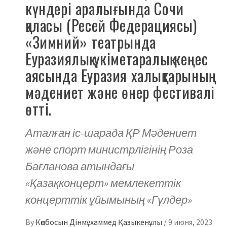
күндері аралығында Сочи
қаласы (Ресей Федерациясы)
«Зимний» театрында
Еуразиялық үкіметаралық кеңес
аясында Еуразия халықтарының
мәдениет және өнер фестивалі
өтті.
Аталған іс-шарада ҚР Мәдениет
және спорт министрлігінің Роза
Бағланова атындағы
«Қазақконцерт» мемлекеттік
концерттік ұйымының «Гүлдер»
By
Көпбосын Дінмұхаммед Қазыкенұлы
/
9 июня, 2023