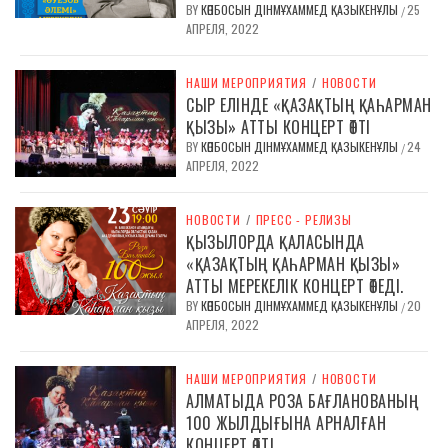
BY
КӨПБОСЫН ДІНМҰХАММЕД ҚАЗЫКЕНҰЛЫ
25
/
АПРЕЛЯ, 2022
НАШИ МЕРОПРИЯТИЯ
/
НОВОСТИ
СЫР ЕЛІНДЕ «ҚАЗАҚТЫҢ ҚАҺАРМАН
ҚЫЗЫ» АТТЫ КОНЦЕРТ ӨТТІ
BY
КӨПБОСЫН ДІНМҰХАММЕД ҚАЗЫКЕНҰЛЫ
24
/
АПРЕЛЯ, 2022
НОВОСТИ
/
ПРЕСС - РЕЛИЗЫ
ҚЫЗЫЛОРДА ҚАЛАСЫНДА
«ҚАЗАҚТЫҢ ҚАҺАРМАН ҚЫЗЫ»
АТТЫ МЕРЕКЕЛІК КОНЦЕРТ ӨТЕДІ.
BY
КӨПБОСЫН ДІНМҰХАММЕД ҚАЗЫКЕНҰЛЫ
20
/
АПРЕЛЯ, 2022
НАШИ МЕРОПРИЯТИЯ
/
НОВОСТИ
АЛМАТЫДА РОЗА БАҒЛАНОВАНЫҢ
100 ЖЫЛДЫҒЫНА АРНАЛҒАН
КОНЦЕРТ ӨТТІ