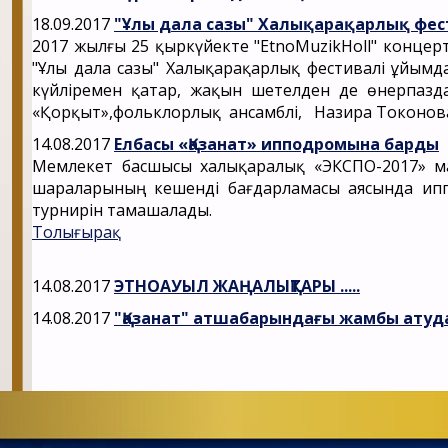
18.09.2017
"Ұлы дала сазы" Халықарақарлық фес
2017 жылғы 25 қыркүйекте "EtnoMuzikHoll" концер
"Ұлы дала сазы" Халықарақарлық фестивалі ұйым
күйліремен қатар, жақын шетелден де өнерпазда
«Қорқыт»,фольклорлық ансамблі, Назира Токонова 
14.08.2017
Елбасы «Қазанат» ипподромына барды
Мемлекет басшысы халықаралық «ЭКСПО-2017» ма
шараларының кешенді бағдарламасы аясында ип
турнирін тамашалады.
Толығырақ
14.08.2017
ЭТНОАУЫЛ ЖАҢАЛЫҚТАРЫ .....
14.08.2017
"Қазанат" атшабарындағы жамбы атуд