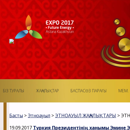
БІЗ ТУРАЛЫ
ЖАҢАЛЫҚТАР
БАСПАСӨЗ ПАРАҒЫ
МЕМ. 
Басты
>
Этноауыл
>
ЭТНОАУЫЛ ЖАҢАЛЫҚТАРЫ
>
ЭТ
19.09.2017
Түркия Президентінің ханымы Эмине 