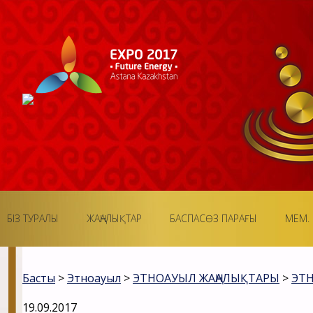
БІЗ ТУРАЛЫ
ЖАҢАЛЫҚТАР
БАСПАСӨЗ ПАРАҒЫ
МЕМ. 
Басты
>
Этноауыл
>
ЭТНОАУЫЛ ЖАҢАЛЫҚТАРЫ
>
ЭТ
19.09.2017