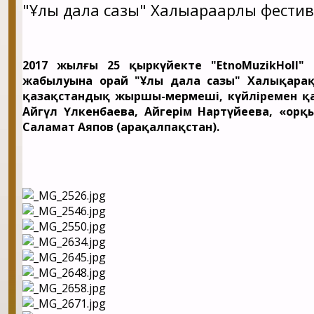
"Ұлы дала сазы" Халықарақарлық фестив
2017 жылғы 25 қыркүйекте "EtnoMuzikHoll"
жабылуына орай "Ұлы дала сазы" Халықара
қазақстандық жыршы-мермеші, күйліремен қа
Айгүл Үлкенбаева, Айгерім Нартүйеева, «Қор
Саламат Аяпов (Қарақалпақстан).