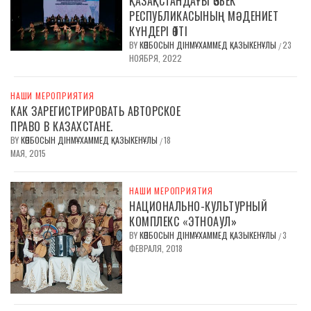
ҚАЗАҚСТАНДАҒЫ ӨЗБЕК
РЕСПУБЛИКАСЫНЫҢ МӘДЕНИЕТ
КҮНДЕРІ ӨТТІ
BY
КӨПБОСЫН ДІНМҰХАММЕД ҚАЗЫКЕНҰЛЫ
23
/
НОЯБРЯ, 2022
НАШИ МЕРОПРИЯТИЯ
КАК ЗАРЕГИСТРИРОВАТЬ АВТОРСКОЕ
ПРАВО В КАЗАХСТАНЕ.
BY
КӨПБОСЫН ДІНМҰХАММЕД ҚАЗЫКЕНҰЛЫ
18
/
МАЯ, 2015
НАШИ МЕРОПРИЯТИЯ
НАЦИОНАЛЬНО-КУЛЬТУРНЫЙ
КОМПЛЕКС «ЭТНОАУЛ»
BY
КӨПБОСЫН ДІНМҰХАММЕД ҚАЗЫКЕНҰЛЫ
3
/
ФЕВРАЛЯ, 2018