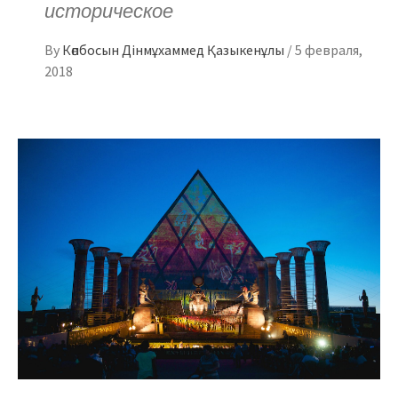
историческое
By
Көпбосын Дінмұхаммед Қазыкенұлы
/
5 февраля,
2018