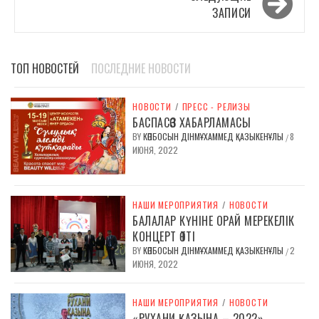
записям
ЗАПИСИ
ТОП НОВОСТЕЙ
ПОСЛЕДНИЕ НОВОСТИ
НОВОСТИ
/
ПРЕСС - РЕЛИЗЫ
БАСПАСӨЗ ХАБАРЛАМАСЫ
BY
КӨПБОСЫН ДІНМҰХАММЕД ҚАЗЫКЕНҰЛЫ
8
/
ИЮНЯ, 2022
НАШИ МЕРОПРИЯТИЯ
/
НОВОСТИ
БАЛАЛАР КҮНІНЕ ОРАЙ МЕРЕКЕЛІК
КОНЦЕРТ ӨТТІ
BY
КӨПБОСЫН ДІНМҰХАММЕД ҚАЗЫКЕНҰЛЫ
2
/
ИЮНЯ, 2022
НАШИ МЕРОПРИЯТИЯ
/
НОВОСТИ
«РУХАНИ ҚАЗЫНА – 2022»