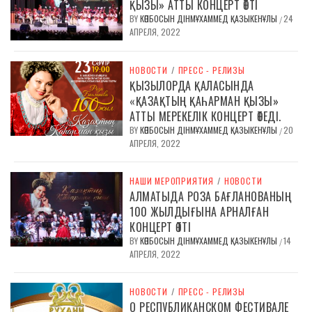
ҚЫЗЫ» АТТЫ КОНЦЕРТ ӨТТІ
BY
КӨПБОСЫН ДІНМҰХАММЕД ҚАЗЫКЕНҰЛЫ
24
/
АПРЕЛЯ, 2022
НОВОСТИ
/
ПРЕСС - РЕЛИЗЫ
ҚЫЗЫЛОРДА ҚАЛАСЫНДА
«ҚАЗАҚТЫҢ ҚАҺАРМАН ҚЫЗЫ»
АТТЫ МЕРЕКЕЛІК КОНЦЕРТ ӨТЕДІ.
BY
КӨПБОСЫН ДІНМҰХАММЕД ҚАЗЫКЕНҰЛЫ
20
/
АПРЕЛЯ, 2022
НАШИ МЕРОПРИЯТИЯ
/
НОВОСТИ
АЛМАТЫДА РОЗА БАҒЛАНОВАНЫҢ
100 ЖЫЛДЫҒЫНА АРНАЛҒАН
КОНЦЕРТ ӨТТІ
BY
КӨПБОСЫН ДІНМҰХАММЕД ҚАЗЫКЕНҰЛЫ
14
/
АПРЕЛЯ, 2022
НОВОСТИ
/
ПРЕСС - РЕЛИЗЫ
О РЕСПУБЛИКАНСКОМ ФЕСТИВАЛЕ