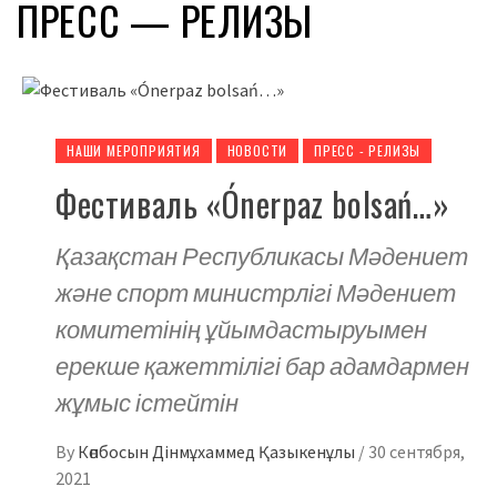
ПРЕСС — РЕЛИЗЫ
НАШИ МЕРОПРИЯТИЯ
НОВОСТИ
ПРЕСС - РЕЛИЗЫ
Фестиваль «Ónerpaz bolsań…»
Қазақстан Республикасы Мәдениет
және спорт министрлігі Мәдениет
комитетінің ұйымдастыруымен
ерекше қажеттілігі бар адамдармен
жұмыс істейтін
By
Көпбосын Дінмұхаммед Қазыкенұлы
/
30 сентября,
2021