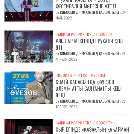
ФЕСТИВАЛІ ӨЗ МӘРЕСІНЕ ЖЕТТІ
BY
КӨПБОСЫН ДІНМҰХАММЕД ҚАЗЫКЕНҰЛЫ
24
/
МАЯ, 2022
НАШИ МЕРОПРИЯТИЯ
/
НОВОСТИ
ҰЛЫЛАР МЕКЕНІНДЕ РУХАНИ КЕШ
ӨТТІ
BY
КӨПБОСЫН ДІНМҰХАММЕД ҚАЗЫКЕНҰЛЫ
28
/
АПРЕЛЯ, 2022
НОВОСТИ
/
ПРЕСС - РЕЛИЗЫ
СЕМЕЙ ҚАЛАСЫНДА «ӘУЕЗОВ
ӘЛЕМІ» АТТЫ САЛТАНАТТЫ КЕШ
ӨТЕДІ
BY
КӨПБОСЫН ДІНМҰХАММЕД ҚАЗЫКЕНҰЛЫ
25
/
АПРЕЛЯ, 2022
НАШИ МЕРОПРИЯТИЯ
/
НОВОСТИ
СЫР ЕЛІНДЕ «ҚАЗАҚТЫҢ ҚАҺАРМАН