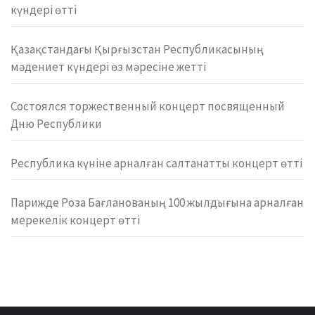
күндері өтті
Қазақстандағы Қырғызстан Республикасының
мәдениет күндері өз мәресіне жетті
Состоялся торжественный концерт посвященный
Дню Республики
Республика күніне арналған салтанатты концерт өтті
Парижде Роза Бағланованың 100 жылдығына арналған
мерекелік концерт өтті