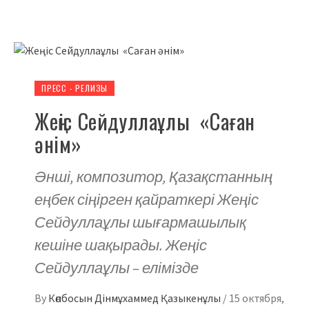
ПРЕСС - РЕЛИЗЫ
Жеңіс Сейдуллаұлы «Саған
әнім»
Әнші, композитор, Қазақстанның
еңбек сіңірген қайраткері Жеңіс
Сейдуллаұлы шығармашылық
кешіне шақырады. Жеңіс
Сейдуллаұлы – елімізде
By
Көпбосын Дінмұхаммед Қазыкенұлы
/
15 октября,