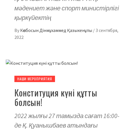
мәдениет және спорт министірлігі
қыркүйектің
By
Көпбосын Дінмұхаммед Қазыкенұлы
/
3 сентября,
2022
НАШИ МЕРОПРИЯТИЯ
Конституция күні құтты
болсын!
2022 жылғы 27 тамызда сағат 16:00-
де Қ. Қуанышбаев атындағы