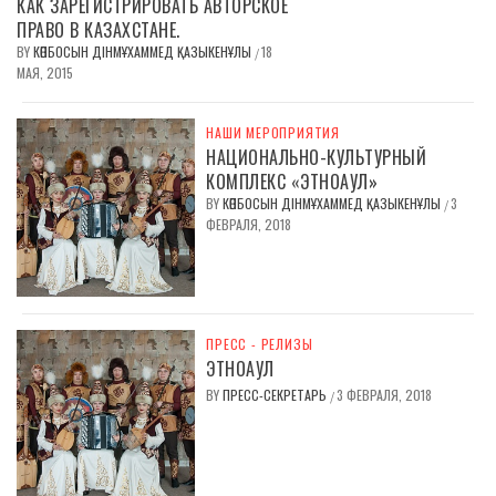
КАК ЗАРЕГИСТРИРОВАТЬ АВТОРСКОЕ
ПРАВО В КАЗАХСТАНЕ.
BY
КӨПБОСЫН ДІНМҰХАММЕД ҚАЗЫКЕНҰЛЫ
18
/
МАЯ, 2015
НАШИ МЕРОПРИЯТИЯ
НАЦИОНАЛЬНО-КУЛЬТУРНЫЙ
КОМПЛЕКС «ЭТНОАУЛ»
BY
КӨПБОСЫН ДІНМҰХАММЕД ҚАЗЫКЕНҰЛЫ
3
/
ФЕВРАЛЯ, 2018
ПРЕСС - РЕЛИЗЫ
ЭТНОАУЛ
BY
ПРЕСС-СЕКРЕТАРЬ
3 ФЕВРАЛЯ, 2018
/