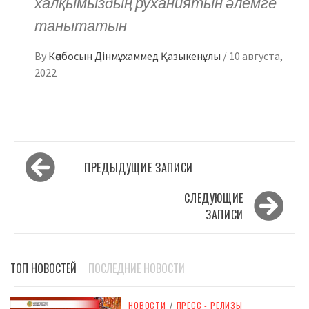
халқымыздың руханиятын әлемге
танытатын
By
Көпбосын Дінмұхаммед Қазыкенұлы
/
10 августа,
2022
Навигация
ПРЕДЫДУЩИЕ ЗАПИСИ
по
записям
СЛЕДУЮЩИЕ
ЗАПИСИ
ТОП НОВОСТЕЙ
ПОСЛЕДНИЕ НОВОСТИ
НОВОСТИ
/
ПРЕСС - РЕЛИЗЫ