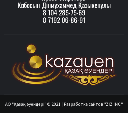
Көпбосын Дінмұхаммед Қазыкенұлы
8 104 285-75-69
8 7192 06-86-91
ҚАЗАҚ ӘУЕНДЕРІ
АО "Қазақ әуендері" © 2021
|
Разработка сайтов "ZIZ INC."