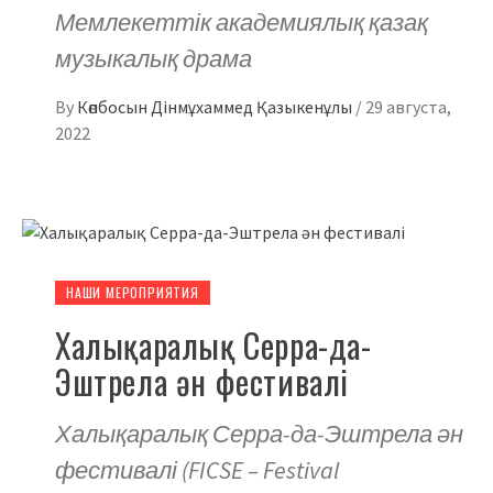
Мемлекеттік академиялық қазақ
музыкалық драма
By
Көпбосын Дінмұхаммед Қазыкенұлы
/
29 августа,
2022
НАШИ МЕРОПРИЯТИЯ
Халықаралық Серра-да-
Эштрела ән фестивалі
Халықаралық Серра-да-Эштрела ән
фестивалі (FICSE – Festival