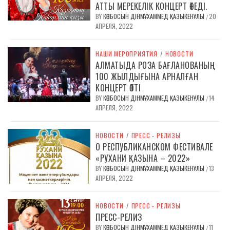
АТТЫ МЕРЕКЕЛІК КОНЦЕРТ ӨТЕДІ.
BY
КӨПБОСЫН ДІНМҰХАММЕД ҚАЗЫКЕНҰЛЫ
20
/
АПРЕЛЯ, 2022
НАШИ МЕРОПРИЯТИЯ
/
НОВОСТИ
АЛМАТЫДА РОЗА БАҒЛАНОВАНЫҢ
100 ЖЫЛДЫҒЫНА АРНАЛҒАН
КОНЦЕРТ ӨТТІ
BY
КӨПБОСЫН ДІНМҰХАММЕД ҚАЗЫКЕНҰЛЫ
14
/
АПРЕЛЯ, 2022
НОВОСТИ
/
ПРЕСС - РЕЛИЗЫ
О РЕСПУБЛИКАНСКОМ ФЕСТИВАЛЕ
«РУХАНИ ҚАЗЫНА – 2022»
BY
КӨПБОСЫН ДІНМҰХАММЕД ҚАЗЫКЕНҰЛЫ
13
/
АПРЕЛЯ, 2022
НОВОСТИ
/
ПРЕСС - РЕЛИЗЫ
ПРЕСС-РЕЛИЗ
BY
КӨПБОСЫН ДІНМҰХАММЕД ҚАЗЫКЕНҰЛЫ
11
/