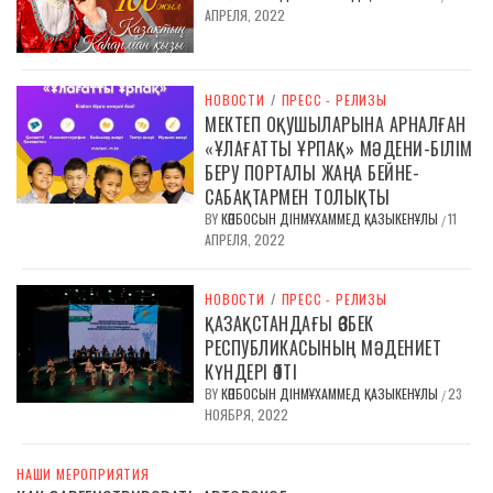
АПРЕЛЯ, 2022
НОВОСТИ
/
ПРЕСС - РЕЛИЗЫ
МЕКТЕП ОҚУШЫЛАРЫНА АРНАЛҒАН
«ҰЛАҒАТТЫ ҰРПАҚ» МӘДЕНИ-БІЛІМ
БЕРУ ПОРТАЛЫ ЖАҢА БЕЙНЕ-
САБАҚТАРМЕН ТОЛЫҚТЫ
BY
КӨПБОСЫН ДІНМҰХАММЕД ҚАЗЫКЕНҰЛЫ
11
/
АПРЕЛЯ, 2022
НОВОСТИ
/
ПРЕСС - РЕЛИЗЫ
ҚАЗАҚСТАНДАҒЫ ӨЗБЕК
РЕСПУБЛИКАСЫНЫҢ МӘДЕНИЕТ
КҮНДЕРІ ӨТТІ
BY
КӨПБОСЫН ДІНМҰХАММЕД ҚАЗЫКЕНҰЛЫ
23
/
НОЯБРЯ, 2022
НАШИ МЕРОПРИЯТИЯ