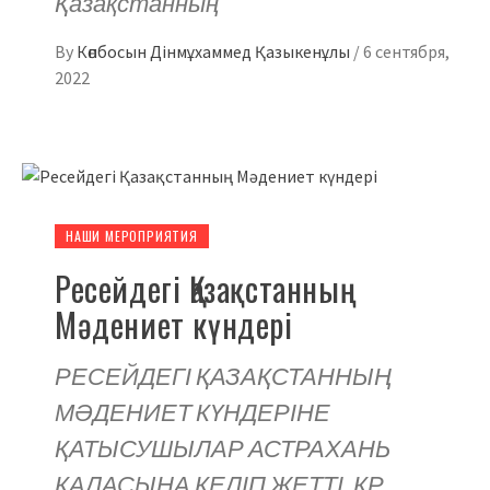
Қазақстанның
By
Көпбосын Дінмұхаммед Қазыкенұлы
/
6 сентября,
2022
НАШИ МЕРОПРИЯТИЯ
Ресейдегі Қазақстанның
Мәдениет күндері
РЕСЕЙДЕГІ ҚАЗАҚСТАННЫҢ
МӘДЕНИЕТ КҮНДЕРІНЕ
ҚАТЫСУШЫЛАР АСТРАХАНЬ
ҚАЛАСЫНА КЕЛІП ЖЕТТІ. ҚР