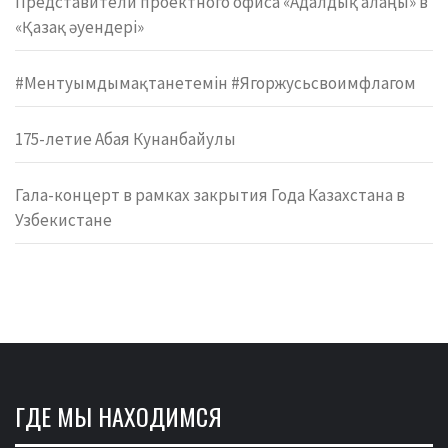
Представители проектного офиса «Адалдық алаңы» в
«Қазақ әуендері»
#Ментуымдымақтанетемін #Ягоржусьсвоимфлагом
175-летие Абая Кунанбайулы
Гала-концерт в рамках закрытия Года Казахстана в
Узбекистане
ГДЕ МЫ НАХОДИМСЯ