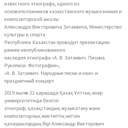
известного этнографа, одного из
основоположников казахстанского музыкознания и
композиторской школы
Александра Викторовича Затаевича, Министерство
культуры и спорта
Республики Казахстан проводит презентацию
раннее неопубликованного
наследия этнографа «А. В. Затаевич. Письма.
Рукописи. Фотографии»,
«А. В. Затаевич. Народные песни и кюи» и
праздничный концерт.
2019 жылғы 22 қарашада Қазақ Ұлттық өнер
университетінде белгілі
этнограф, қазақстандық музыкатану және
композиторлық мектептің негізін
қалаушылардың бірі Александр Викторович