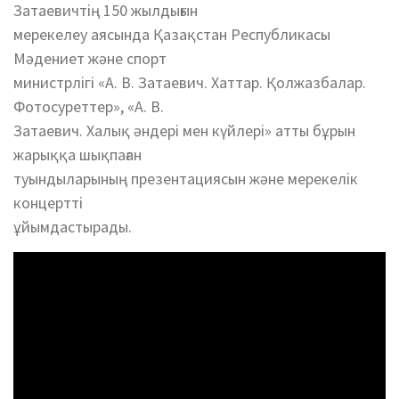
Затаевичтің 150 жылдығын
мерекелеу аясында Қазақстан Республикасы
Мәдениет және спорт
министрлігі «А. В. Затаевич. Хаттар. Қолжазбалар.
Фотосуреттер», «А. В.
Затаевич. Халық әндері мен күйлері» атты бұрын
жарыққа шықпаған
туындыларының презентациясын және мерекелік
концертті
ұйымдастырады.