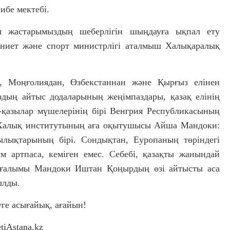
ибе мектебі.
ы жастарымыздың шеберлігін шыңдауға ықпал ету
ениет және спорт министрлігі аталмыш Халықаралық
, Моңғолиядан, Өзбекстаннан және Қырғыз елінен
здың айтыс додаларының жеңімпаздары, қазақ елінің
л-қазылар мүшелерінің бірі Венгрия Республикасының
 Халық институтының аға оқытушысы Айша Мандоки:
лықтарының бірі. Сондықтан, Еуропаның төріндегі
 артпаса, кеміген емес. Себебі, қазақты жанындай
 ғалымы Мандоки Иштан Қоңырдың өзі айтысты аса
ылды.
ге асығайық, ағайын!
tiAstana.kz