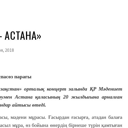
– АСТАНА»
я, 2018
пасөз парағы
азақстан» орталық концерт залында ҚР Мәдениет
румен Астана қаласының 20 жылдығына арналған
ндар айтысы өтеді.
сы, мәдени мұрасы. Ғасырдан ғасырға, атадан балаға
асыл мұра, өз бойына өнердің бірнеше түрін қамтыған