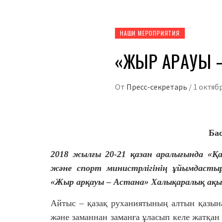
НАШИ МЕРОПРИЯТИЯ
«ЖЫР АРҚАУЫ 
От
Пресс-секретарь
/
1 октябр
Бас
2018 жылғы 20-21 қазан аралығында «Қ
және спорт министрлігінің ұйымдасты
«Жыр арқауы – Астана» Халықаралық ақы
Айтыс – қазақ руханиятының алтын қазына
және заманнан заманға ұласып келе жатқан 