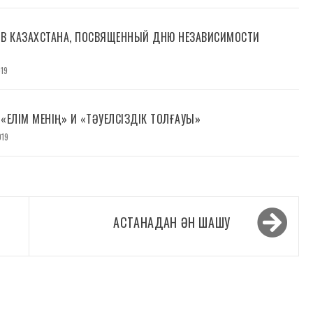
ТВ КАЗАХСТАНА, ПОСВЯЩЕННЫЙ ДНЮ НЕЗАВИСИМОСТИ
19
«ЕЛІМ МЕНІҢ» И «ТӘУЕЛСІЗДІК ТОЛҒАУЫ»
019
АСТАНАДАН ӘН ШАШУ