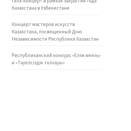
Гала-концерт в рамках закрытия Года
Казахстана в Узбекистане
Концерт мастеров искусств
Казахстана, посвященный Дню
Независимости Республики Казахстан
Республиканский конкурс «Елім менің»
и «Тәуелсіздік толғауы»