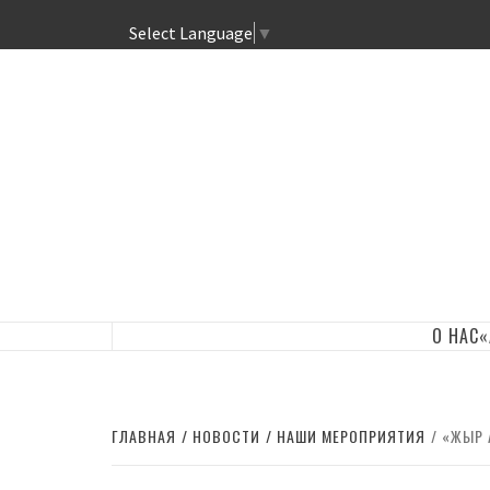
Select Language
▼
ҚАЗАҚ ӘУЕ
О НАС
«
ГЛАВНАЯ
НОВОСТИ
НАШИ МЕРОПРИЯТИЯ
«ЖЫР 