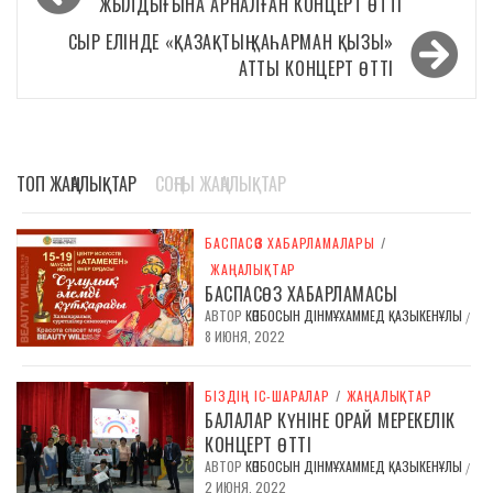
по
ЖЫЛДЫҒЫНА АРНАЛҒАН КОНЦЕРТ ӨТТІ
записям
СЫР ЕЛІНДЕ «ҚАЗАҚТЫҢ ҚАҺАРМАН ҚЫЗЫ»
АТТЫ КОНЦЕРТ ӨТТІ
ТОП ЖАҢАЛЫҚТАР
СОҢҒЫ ЖАҢАЛЫҚТАР
БАСПАСӨЗ ХАБАРЛАМАЛАРЫ
/
ЖАҢАЛЫҚТАР
БАСПАСӨЗ ХАБАРЛАМАСЫ
АВТОР
КӨПБОСЫН ДІНМҰХАММЕД ҚАЗЫКЕНҰЛЫ
/
8 ИЮНЯ, 2022
БІЗДІҢ ІС-ШАРАЛАР
/
ЖАҢАЛЫҚТАР
БАЛАЛАР КҮНІНЕ ОРАЙ МЕРЕКЕЛІК
КОНЦЕРТ ӨТТІ
АВТОР
КӨПБОСЫН ДІНМҰХАММЕД ҚАЗЫКЕНҰЛЫ
/
2 ИЮНЯ, 2022