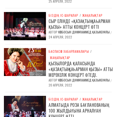
25 АПРЕЛЯ, 2022
БІЗДІҢ ІС-ШАРАЛАР
/
ЖАҢАЛЫҚТАР
СЫР ЕЛІНДЕ «ҚАЗАҚТЫҢ ҚАҺАРМАН
ҚЫЗЫ» АТТЫ КОНЦЕРТ ӨТТІ
АВТОР
КӨПБОСЫН ДІНМҰХАММЕД ҚАЗЫКЕНҰЛЫ
/
24 АПРЕЛЯ, 2022
БАСПАСӨЗ ХАБАРЛАМАЛАРЫ
/
ЖАҢАЛЫҚТАР
ҚЫЗЫЛОРДА ҚАЛАСЫНДА
«ҚАЗАҚТЫҢ ҚАҺАРМАН ҚЫЗЫ» АТТЫ
МЕРЕКЕЛІК КОНЦЕРТ ӨТЕДІ.
АВТОР
КӨПБОСЫН ДІНМҰХАММЕД ҚАЗЫКЕНҰЛЫ
/
20 АПРЕЛЯ, 2022
БІЗДІҢ ІС-ШАРАЛАР
/
ЖАҢАЛЫҚТАР
АЛМАТЫДА РОЗА БАҒЛАНОВАНЫҢ
100 ЖЫЛДЫҒЫНА АРНАЛҒАН
КОНЦЕРТ ӨТТІ