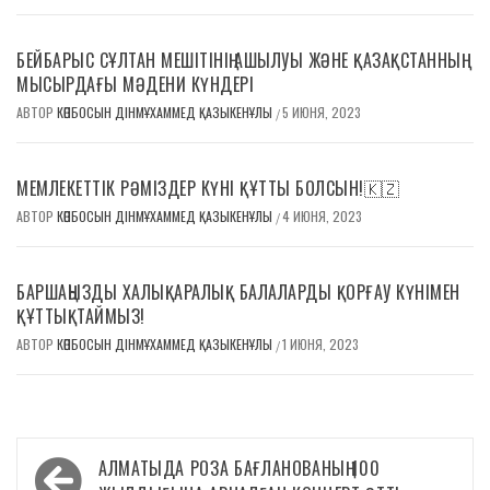
БЕЙБАРЫС СҰЛТАН МЕШІТІНІҢ АШЫЛУЫ ЖӘНЕ ҚАЗАҚСТАННЫҢ
МЫСЫРДАҒЫ МӘДЕНИ КҮНДЕРІ
АВТОР
КӨПБОСЫН ДІНМҰХАММЕД ҚАЗЫКЕНҰЛЫ
5 ИЮНЯ, 2023
/
МЕМЛЕКЕТТІК РӘМІЗДЕР КҮНІ ҚҰТТЫ БОЛСЫН!🇰🇿
АВТОР
КӨПБОСЫН ДІНМҰХАММЕД ҚАЗЫКЕНҰЛЫ
4 ИЮНЯ, 2023
/
БАРШАҢЫЗДЫ ХАЛЫҚАРАЛЫҚ БАЛАЛАРДЫ ҚОРҒАУ КҮНІМЕН
ҚҰТТЫҚТАЙМЫЗ!
АВТОР
КӨПБОСЫН ДІНМҰХАММЕД ҚАЗЫКЕНҰЛЫ
1 ИЮНЯ, 2023
/
Навигация
АЛМАТЫДА РОЗА БАҒЛАНОВАНЫҢ 100