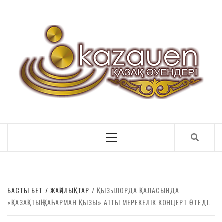
ҚАЗАҚ ӘУЕНДЕРІ
Primary
Menu
БАСТЫ БЕТ
ЖАҢАЛЫҚТАР
ҚЫЗЫЛОРДА ҚАЛАСЫНДА
«ҚАЗАҚТЫҢ ҚАҺАРМАН ҚЫЗЫ» АТТЫ МЕРЕКЕЛІК КОНЦЕРТ ӨТЕДІ.