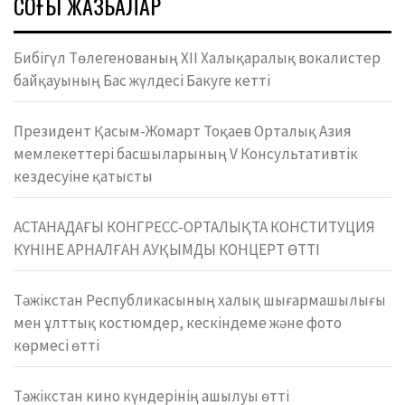
СОҢҒЫ ЖАЗБАЛАР
Бибігүл Төлегенованың ХІІ Халықаралық вокалистер
байқауының Бас жүлдесі Бакуге кетті
Президент Қасым-Жомарт Тоқаев Орталық Азия
мемлекеттері басшыларының V Консультативтік
кездесуіне қатысты
АСТАНАДАҒЫ КОНГРЕСС-ОРТАЛЫҚТА КОНСТИТУЦИЯ
КҮНІНЕ АРНАЛҒАН АУҚЫМДЫ КОНЦЕРТ ӨТТІ
Тәжікстан Республикасының халық шығармашылығы
мен ұлттық костюмдер, кескіндеме және фото
көрмесі өтті
Тәжікстан кино күндерінің ашылуы өтті