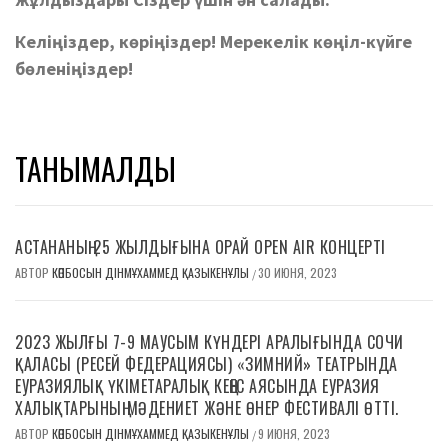
Келіңіздер, көріңіздер! Мерекелік көңіл-күйге
бөленіңіздер!
ТАНЫМАЛДЫ
АСТАНАНЫҢ 25 ЖЫЛДЫҒЫНА ОРАЙ OPEN AIR КОНЦЕРТІ
АВТОР
КӨПБОСЫН ДІНМҰХАММЕД ҚАЗЫКЕНҰЛЫ
30 ИЮНЯ, 2023
/
2023 ЖЫЛҒЫ 7-9 МАУСЫМ КҮНДЕРІ АРАЛЫҒЫНДА СОЧИ
ҚАЛАСЫ (РЕСЕЙ ФЕДЕРАЦИЯСЫ) «ЗИМНИЙ» ТЕАТРЫНДА
ЕУРАЗИЯЛЫҚ ҮКІМЕТАРАЛЫҚ КЕҢЕС АЯСЫНДА ЕУРАЗИЯ
ХАЛЫҚТАРЫНЫҢ МӘДЕНИЕТ ЖӘНЕ ӨНЕР ФЕСТИВАЛІ ӨТТІ.
АВТОР
КӨПБОСЫН ДІНМҰХАММЕД ҚАЗЫКЕНҰЛЫ
9 ИЮНЯ, 2023
/