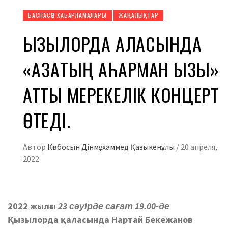
БАСПАСӨЗ ХАБАРЛАМАЛАРЫ
ЖАҢАЛЫҚТАР
ҚЫЗЫЛОРДА ҚАЛАСЫНДА
«ҚАЗАҚТЫҢ ҚАҺАРМАН ҚЫЗЫ»
АТТЫ МЕРЕКЕЛІК КОНЦЕРТ
ӨТЕДІ.
Автор
Көпбосын Дінмұхаммед Қазыкенұлы
/
20 апреля,
2022
2022 жылғы
23 сәуірде сағат 19.00-де
Қызылорда қаласында Нартай Бекежанов