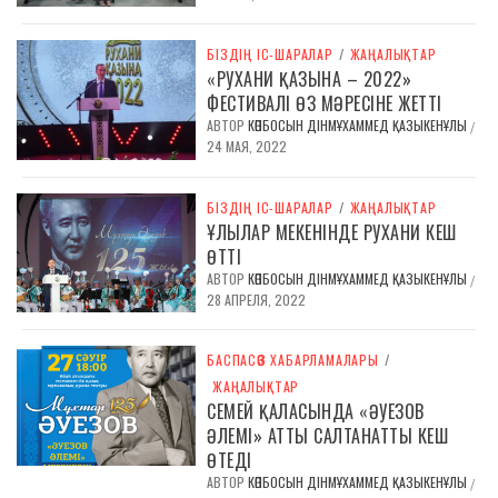
БІЗДІҢ ІС-ШАРАЛАР
/
ЖАҢАЛЫҚТАР
«РУХАНИ ҚАЗЫНА – 2022»
ФЕСТИВАЛІ ӨЗ МӘРЕСІНЕ ЖЕТТІ
АВТОР
КӨПБОСЫН ДІНМҰХАММЕД ҚАЗЫКЕНҰЛЫ
/
24 МАЯ, 2022
БІЗДІҢ ІС-ШАРАЛАР
/
ЖАҢАЛЫҚТАР
ҰЛЫЛАР МЕКЕНІНДЕ РУХАНИ КЕШ
ӨТТІ
АВТОР
КӨПБОСЫН ДІНМҰХАММЕД ҚАЗЫКЕНҰЛЫ
/
28 АПРЕЛЯ, 2022
БАСПАСӨЗ ХАБАРЛАМАЛАРЫ
/
ЖАҢАЛЫҚТАР
СЕМЕЙ ҚАЛАСЫНДА «ӘУЕЗОВ
ӘЛЕМІ» АТТЫ САЛТАНАТТЫ КЕШ
ӨТЕДІ
АВТОР
КӨПБОСЫН ДІНМҰХАММЕД ҚАЗЫКЕНҰЛЫ
/