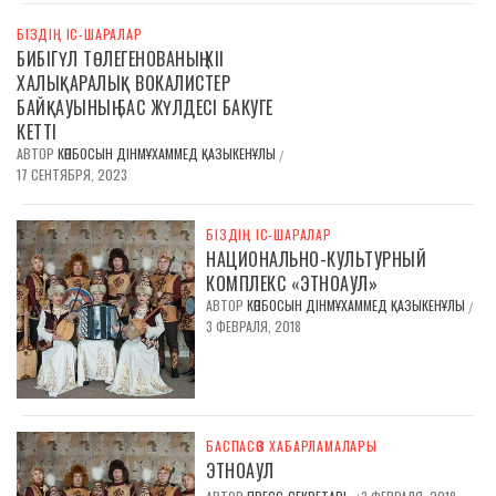
БІЗДІҢ ІС-ШАРАЛАР
БИБІГҮЛ ТӨЛЕГЕНОВАНЫҢ ХІІ
ХАЛЫҚАРАЛЫҚ ВОКАЛИСТЕР
БАЙҚАУЫНЫҢ БАС ЖҮЛДЕСІ БАКУГЕ
КЕТТІ
АВТОР
КӨПБОСЫН ДІНМҰХАММЕД ҚАЗЫКЕНҰЛЫ
/
17 СЕНТЯБРЯ, 2023
БІЗДІҢ ІС-ШАРАЛАР
НАЦИОНАЛЬНО-КУЛЬТУРНЫЙ
КОМПЛЕКС «ЭТНОАУЛ»
АВТОР
КӨПБОСЫН ДІНМҰХАММЕД ҚАЗЫКЕНҰЛЫ
/
3 ФЕВРАЛЯ, 2018
БАСПАСӨЗ ХАБАРЛАМАЛАРЫ
ЭТНОАУЛ