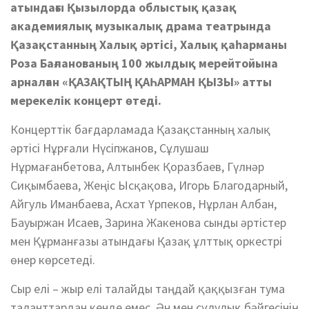
атындағы Қызылорда облыстық қазақ
академиялық музыкалық драма театрында
Қазақстанның Халық әртісі, Халық қаһарманы
Роза Бағланованың 100 жылдық мерейтойына
арналған «ҚАЗАҚТЫҢ ҚАҺАРМАН ҚЫЗЫ»
атты
мерекелік концерт өтеді.
Концерттік бағдарламада Қазақстанның халық
әртісі Нұрғали Нүсіпжанов, Сұлушаш
Нұрмағанбетова, Алтынбек Қоразбаев, Гүлнәр
Сиқымбаева, Жеңіс Ысқақова, Игорь Благодарный,
Айгуль Иманбаева, Асхат Үрпеков, Нұрлан Албан,
Бауыржан Исаев, Зарина Жакенова сынды әртістер
мен Құрманғазы атындағы Қазақ ұлттық оркестрі
өнер көрсетеді.
Сыр елі – жыр елі талайды таңдай қаққызған тума
таланттардан кенде емес. Ән мен сұлулық бәйгесінің