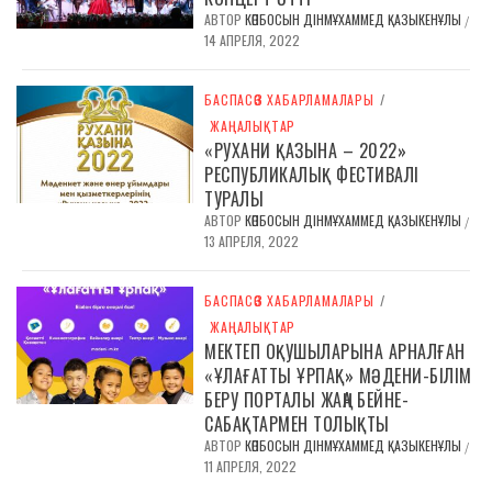
АВТОР
КӨПБОСЫН ДІНМҰХАММЕД ҚАЗЫКЕНҰЛЫ
/
14 АПРЕЛЯ, 2022
БАСПАСӨЗ ХАБАРЛАМАЛАРЫ
/
ЖАҢАЛЫҚТАР
«РУХАНИ ҚАЗЫНА – 2022»
РЕСПУБЛИКАЛЫҚ ФЕСТИВАЛІ
ТУРАЛЫ
АВТОР
КӨПБОСЫН ДІНМҰХАММЕД ҚАЗЫКЕНҰЛЫ
/
13 АПРЕЛЯ, 2022
БАСПАСӨЗ ХАБАРЛАМАЛАРЫ
/
ЖАҢАЛЫҚТАР
МЕКТЕП ОҚУШЫЛАРЫНА АРНАЛҒАН
«ҰЛАҒАТТЫ ҰРПАҚ» МӘДЕНИ-БІЛІМ
БЕРУ ПОРТАЛЫ ЖАҢА БЕЙНЕ-
САБАҚТАРМЕН ТОЛЫҚТЫ
АВТОР
КӨПБОСЫН ДІНМҰХАММЕД ҚАЗЫКЕНҰЛЫ
/
11 АПРЕЛЯ, 2022