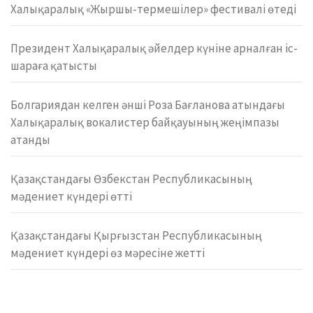
Халықаралық «Жыршы-термешілер» фестивалі өтеді
Президент Халықаралық әйелдер күніне арналған іс-
шараға қатысты
Болгариядан келген әнші Роза Бағланова атындағы
Халықаралық вокалистер байқауының жеңімпазы
атанды
Қазақстандағы Өзбекстан Республикасының
мәдениет күндері өтті
Қазақстандағы Қырғызстан Республикасының
мәдениет күндері өз мәресіне жетті