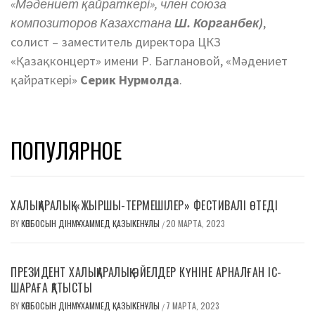
«Мәдениет қайраткері», член союза
композиторов Казахстана
Ш. Корганбек)
,
солист – заместитель директора ЦКЗ
«Қазақконцерт» имени Р. Баглановой, «Мәдениет
қайраткері»
Серик Нурмолда
.
ПОПУЛЯРНОЕ
ХАЛЫҚАРАЛЫҚ «ЖЫРШЫ-ТЕРМЕШІЛЕР» ФЕСТИВАЛІ ӨТЕДІ
BY
КӨПБОСЫН ДІНМҰХАММЕД ҚАЗЫКЕНҰЛЫ
20 МАРТА, 2023
/
ПРЕЗИДЕНТ ХАЛЫҚАРАЛЫҚ ӘЙЕЛДЕР КҮНІНЕ АРНАЛҒАН ІС-
ШАРАҒА ҚАТЫСТЫ
BY
КӨПБОСЫН ДІНМҰХАММЕД ҚАЗЫКЕНҰЛЫ
7 МАРТА, 2023
/