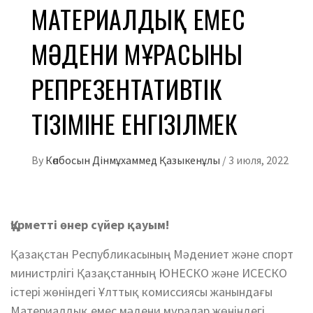
МАТЕРИАЛДЫҚ ЕМЕС
МӘДЕНИ МҰРАСЫНЫҢ
РЕПРЕЗЕНТАТИВТІК
ТІЗІМІНЕ ЕНГІЗІЛМЕК
By
Көпбосын Дінмұхаммед Қазыкенұлы
/
3 июля, 2022
Құрметті өнер сүйер қауым!
Қазақстан Республикасының Мәдениет және спорт
министрлігі Қазақстанның ЮНЕСКО және ИСЕСКО
істері жөніндегі Ұлттық комиссиясы жанындағы
Материалдық емес мәдени мұралар жөніндегі