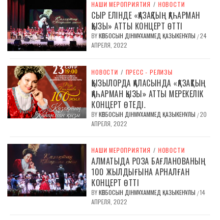
НАШИ МЕРОПРИЯТИЯ
/
НОВОСТИ
СЫР ЕЛІНДЕ «ҚАЗАҚТЫҢ ҚАҺАРМАН
ҚЫЗЫ» АТТЫ КОНЦЕРТ ӨТТІ
BY
КӨПБОСЫН ДІНМҰХАММЕД ҚАЗЫКЕНҰЛЫ
24
/
АПРЕЛЯ, 2022
НОВОСТИ
/
ПРЕСС - РЕЛИЗЫ
ҚЫЗЫЛОРДА ҚАЛАСЫНДА «ҚАЗАҚТЫҢ
ҚАҺАРМАН ҚЫЗЫ» АТТЫ МЕРЕКЕЛІК
КОНЦЕРТ ӨТЕДІ.
BY
КӨПБОСЫН ДІНМҰХАММЕД ҚАЗЫКЕНҰЛЫ
20
/
АПРЕЛЯ, 2022
НАШИ МЕРОПРИЯТИЯ
/
НОВОСТИ
АЛМАТЫДА РОЗА БАҒЛАНОВАНЫҢ
100 ЖЫЛДЫҒЫНА АРНАЛҒАН
КОНЦЕРТ ӨТТІ
BY
КӨПБОСЫН ДІНМҰХАММЕД ҚАЗЫКЕНҰЛЫ
14
/
АПРЕЛЯ, 2022