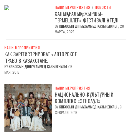
НАШИ МЕРОПРИЯТИЯ
/
НОВОСТИ
ХАЛЫҚАРАЛЫҚ «ЖЫРШЫ-
ТЕРМЕШІЛЕР» ФЕСТИВАЛІ ӨТЕДІ
BY
КӨПБОСЫН ДІНМҰХАММЕД ҚАЗЫКЕНҰЛЫ
20
/
МАРТА, 2023
НАШИ МЕРОПРИЯТИЯ
КАК ЗАРЕГИСТРИРОВАТЬ АВТОРСКОЕ
ПРАВО В КАЗАХСТАНЕ.
BY
КӨПБОСЫН ДІНМҰХАММЕД ҚАЗЫКЕНҰЛЫ
18
/
МАЯ, 2015
НАШИ МЕРОПРИЯТИЯ
НАЦИОНАЛЬНО-КУЛЬТУРНЫЙ
КОМПЛЕКС «ЭТНОАУЛ»
BY
КӨПБОСЫН ДІНМҰХАММЕД ҚАЗЫКЕНҰЛЫ
3
/
ФЕВРАЛЯ, 2018