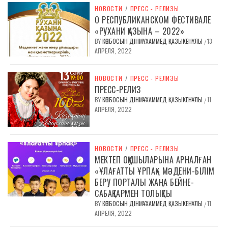
НОВОСТИ
/
ПРЕСС - РЕЛИЗЫ
О РЕСПУБЛИКАНСКОМ ФЕСТИВАЛЕ
«РУХАНИ ҚАЗЫНА – 2022»
BY
КӨПБОСЫН ДІНМҰХАММЕД ҚАЗЫКЕНҰЛЫ
13
/
АПРЕЛЯ, 2022
НОВОСТИ
/
ПРЕСС - РЕЛИЗЫ
ПРЕСС-РЕЛИЗ
BY
КӨПБОСЫН ДІНМҰХАММЕД ҚАЗЫКЕНҰЛЫ
11
/
АПРЕЛЯ, 2022
НОВОСТИ
/
ПРЕСС - РЕЛИЗЫ
МЕКТЕП ОҚУШЫЛАРЫНА АРНАЛҒАН
«ҰЛАҒАТТЫ ҰРПАҚ» МӘДЕНИ-БІЛІМ
БЕРУ ПОРТАЛЫ ЖАҢА БЕЙНЕ-
САБАҚТАРМЕН ТОЛЫҚТЫ
BY
КӨПБОСЫН ДІНМҰХАММЕД ҚАЗЫКЕНҰЛЫ
11
/
АПРЕЛЯ, 2022