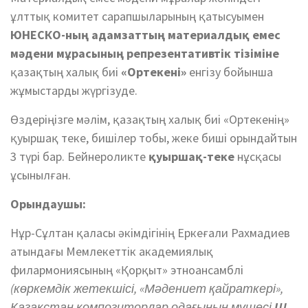
ұлттық комитет сарапшыларының қатысуымен
ЮНЕСКО-ның адамзаттың материалдық емес
мәдени мұрасының репрезентативтік тізіміне
қазақтың халық биі
«Ортекені»
енгізу бойынша
жұмыстарды жүргізуде.
Өздеріңізге мәлім, қазақтың халық биі «Ортекенің»
қуыршақ теке, бишілер тобы, жеке биші орындайтын
3 түрі бар. Бейнероликте
қуыршақ-теке
нұсқасы
ұсынылған.
Орындаушы:
Нұр-Сұлтан қаласы әкімдігінің Еркеғали Рахмадиев
атындағы Мемлекеттік академиялық
филармониясының «Қорқыт» этноансамблі
(көркемдік жетекшісі, «Мәдениет қайраткері»,
Қазақстан композиторлар одағының мүшесі
Ш.