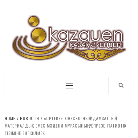
ҚАЗАҚ ӘУЕНДЕРІ
Primary
Menu
HOME
НОВОСТИ
«ОРТЕКЕ» ЮНЕСКО-НЫҢ АДАМЗАТТЫҢ
МАТЕРИАЛДЫҚ ЕМЕС МӘДЕНИ МҰРАСЫНЫҢ РЕПРЕЗЕНТАТИВТІК
ТІЗІМІНЕ ЕНГІЗІЛМЕК