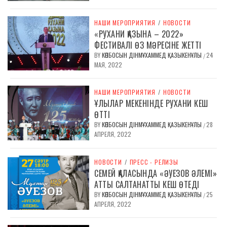
НАШИ МЕРОПРИЯТИЯ
/
НОВОСТИ
«РУХАНИ ҚАЗЫНА – 2022»
ФЕСТИВАЛІ ӨЗ МӘРЕСІНЕ ЖЕТТІ
BY
КӨПБОСЫН ДІНМҰХАММЕД ҚАЗЫКЕНҰЛЫ
24
/
МАЯ, 2022
НАШИ МЕРОПРИЯТИЯ
/
НОВОСТИ
ҰЛЫЛАР МЕКЕНІНДЕ РУХАНИ КЕШ
ӨТТІ
BY
КӨПБОСЫН ДІНМҰХАММЕД ҚАЗЫКЕНҰЛЫ
28
/
АПРЕЛЯ, 2022
НОВОСТИ
/
ПРЕСС - РЕЛИЗЫ
СЕМЕЙ ҚАЛАСЫНДА «ӘУЕЗОВ ӘЛЕМІ»
АТТЫ САЛТАНАТТЫ КЕШ ӨТЕДІ
BY
КӨПБОСЫН ДІНМҰХАММЕД ҚАЗЫКЕНҰЛЫ
25
/
АПРЕЛЯ, 2022