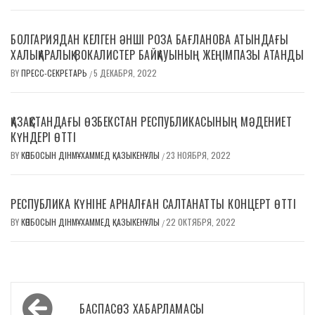
БОЛГАРИЯДАН КЕЛГЕН ӘНШІ РОЗА БАҒЛАНОВА АТЫНДАҒЫ
ХАЛЫҚАРАЛЫҚ ВОКАЛИСТЕР БАЙҚАУЫНЫҢ ЖЕҢІМПАЗЫ АТАНДЫ
BY
ПРЕСС-СЕКРЕТАРЬ
5 ДЕКАБРЯ, 2022
/
ҚАЗАҚСТАНДАҒЫ ӨЗБЕКСТАН РЕСПУБЛИКАСЫНЫҢ МӘДЕНИЕТ
КҮНДЕРІ ӨТТІ
BY
КӨПБОСЫН ДІНМҰХАММЕД ҚАЗЫКЕНҰЛЫ
23 НОЯБРЯ, 2022
/
РЕСПУБЛИКА КҮНІНЕ АРНАЛҒАН САЛТАНАТТЫ КОНЦЕРТ ӨТТІ
BY
КӨПБОСЫН ДІНМҰХАММЕД ҚАЗЫКЕНҰЛЫ
22 ОКТЯБРЯ, 2022
/
Навигация
БАСПАСӨЗ ХАБАРЛАМАСЫ