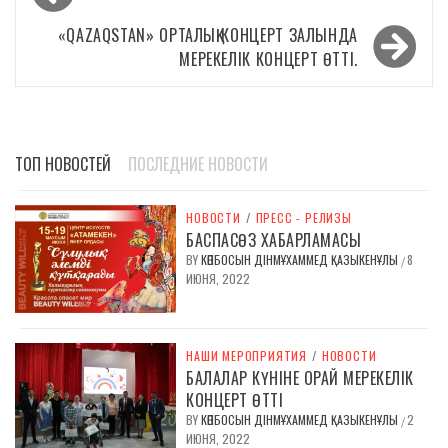
по
записям
«QAZAQSTAN» ОРТАЛЫҚ КОНЦЕРТ ЗАЛЫНДА
МЕРЕКЕЛІК КОНЦЕРТ ӨТТІ.
ТОП НОВОСТЕЙ
ПОСЛЕДНИЕ НОВОСТИ
НОВОСТИ
/
ПРЕСС - РЕЛИЗЫ
БАСПАСӨЗ ХАБАРЛАМАСЫ
BY
КӨПБОСЫН ДІНМҰХАММЕД ҚАЗЫКЕНҰЛЫ
8
/
ИЮНЯ, 2022
НАШИ МЕРОПРИЯТИЯ
/
НОВОСТИ
БАЛАЛАР КҮНІНЕ ОРАЙ МЕРЕКЕЛІК
КОНЦЕРТ ӨТТІ
BY
КӨПБОСЫН ДІНМҰХАММЕД ҚАЗЫКЕНҰЛЫ
2
/
ИЮНЯ, 2022