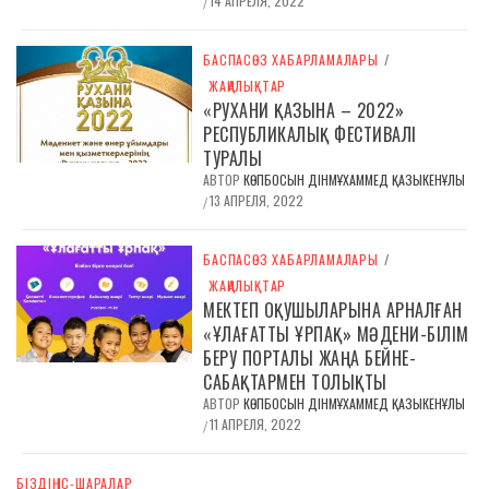
14 АПРЕЛЯ, 2022
/
БАСПАСӨЗ ХАБАРЛАМАЛАРЫ
/
ЖАҢАЛЫҚТАР
«РУХАНИ ҚАЗЫНА – 2022»
РЕСПУБЛИКАЛЫҚ ФЕСТИВАЛІ
ТУРАЛЫ
АВТОР
КӨПБОСЫН ДІНМҰХАММЕД ҚАЗЫКЕНҰЛЫ
13 АПРЕЛЯ, 2022
/
БАСПАСӨЗ ХАБАРЛАМАЛАРЫ
/
ЖАҢАЛЫҚТАР
МЕКТЕП ОҚУШЫЛАРЫНА АРНАЛҒАН
«ҰЛАҒАТТЫ ҰРПАҚ» МӘДЕНИ-БІЛІМ
БЕРУ ПОРТАЛЫ ЖАҢА БЕЙНЕ-
САБАҚТАРМЕН ТОЛЫҚТЫ
АВТОР
КӨПБОСЫН ДІНМҰХАММЕД ҚАЗЫКЕНҰЛЫ
11 АПРЕЛЯ, 2022
/
БІЗДІҢ ІС-ШАРАЛАР