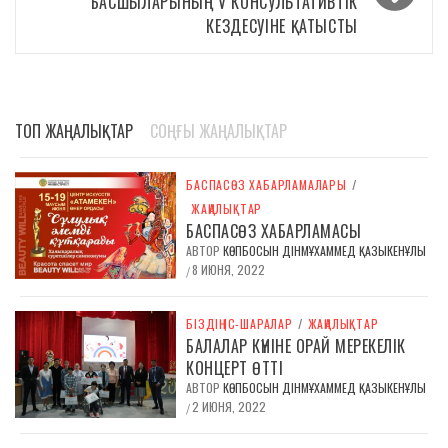
БАСШЫЛАРЫНЫҢ V КОНСУЛЬТАТИВТІК
КЕЗДЕСУІНЕ ҚАТЫСТЫ
ТОП ЖАҢАЛЫҚТАР
СОҢҒЫ ЖАҢАЛЫҚТАР
БАСПАСӨЗ ХАБАРЛАМАЛАРЫ
/
ЖАҢАЛЫҚТАР
БАСПАСӨЗ ХАБАРЛАМАСЫ
АВТОР
КӨПБОСЫН ДІНМҰХАММЕД ҚАЗЫКЕНҰЛЫ
8 ИЮНЯ, 2022
/
БІЗДІҢ ІС-ШАРАЛАР
/
ЖАҢАЛЫҚТАР
БАЛАЛАР КҮНІНЕ ОРАЙ МЕРЕКЕЛІК
КОНЦЕРТ ӨТТІ
АВТОР
КӨПБОСЫН ДІНМҰХАММЕД ҚАЗЫКЕНҰЛЫ
2 ИЮНЯ, 2022
/