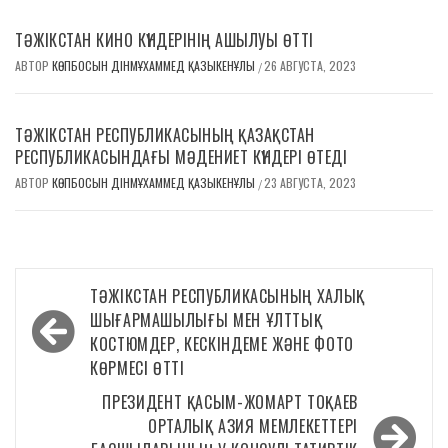
ТӘЖІКСТАН КИНО КҮНДЕРІНІҢ АШЫЛУЫ ӨТТІ
АВТОР
КӨПБОСЫН ДІНМҰХАММЕД ҚАЗЫКЕНҰЛЫ
26 АВГУСТА, 2023
/
ТӘЖІКСТАН РЕСПУБЛИКАСЫНЫҢ ҚАЗАҚСТАН
РЕСПУБЛИКАСЫНДАҒЫ МӘДЕНИЕТ КҮНДЕРІ ӨТЕДІ
АВТОР
КӨПБОСЫН ДІНМҰХАММЕД ҚАЗЫКЕНҰЛЫ
23 АВГУСТА, 2023
/
Навигация
ТӘЖІКСТАН РЕСПУБЛИКАСЫНЫҢ ХАЛЫҚ
по
ШЫҒАРМАШЫЛЫҒЫ МЕН ҰЛТТЫҚ
КОСТЮМДЕР, КЕСКІНДЕМЕ ЖӘНЕ ФОТО
записям
КӨРМЕСІ ӨТТІ
ПРЕЗИДЕНТ ҚАСЫМ-ЖОМАРТ ТОҚАЕВ
ОРТАЛЫҚ АЗИЯ МЕМЛЕКЕТТЕРІ