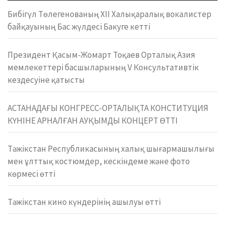
Бибігүл Төлегенованың ХІІ Халықаралық вокалистер
байқауының Бас жүлдесі Бакуге кетті
Президент Қасым-Жомарт Тоқаев Орталық Азия
мемлекеттері басшыларының V Консультативтік
кездесуіне қатысты
АСТАНАДАҒЫ КОНГРЕСС-ОРТАЛЫҚТА КОНСТИТУЦИЯ
КҮНІНЕ АРНАЛҒАН АУҚЫМДЫ КОНЦЕРТ ӨТТІ
Тәжікстан Республикасының халық шығармашылығы
мен ұлттық костюмдер, кескіндеме және фото
көрмесі өтті
Тәжікстан кино күндерінің ашылуы өтті