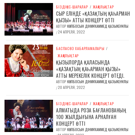
БІЗДІҢ ІС-ШАРАЛАР
/
ЖАҢАЛЫҚТАР
СЫР ЕЛІНДЕ «ҚАЗАҚТЫҢ ҚАҺАРМАН
ҚЫЗЫ» АТТЫ КОНЦЕРТ ӨТТІ
АВТОР
КӨПБОСЫН ДІНМҰХАММЕД ҚАЗЫКЕНҰЛЫ
24 АПРЕЛЯ, 2022
/
БАСПАСӨЗ ХАБАРЛАМАЛАРЫ
/
ЖАҢАЛЫҚТАР
ҚЫЗЫЛОРДА ҚАЛАСЫНДА
«ҚАЗАҚТЫҢ ҚАҺАРМАН ҚЫЗЫ»
АТТЫ МЕРЕКЕЛІК КОНЦЕРТ ӨТЕДІ.
АВТОР
КӨПБОСЫН ДІНМҰХАММЕД ҚАЗЫКЕНҰЛЫ
20 АПРЕЛЯ, 2022
/
БІЗДІҢ ІС-ШАРАЛАР
/
ЖАҢАЛЫҚТАР
АЛМАТЫДА РОЗА БАҒЛАНОВАНЫҢ
100 ЖЫЛДЫҒЫНА АРНАЛҒАН
КОНЦЕРТ ӨТТІ
АВТОР
КӨПБОСЫН ДІНМҰХАММЕД ҚАЗЫКЕНҰЛЫ