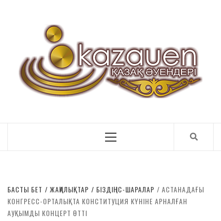
ҚАЗАҚ ӘУЕНДЕРІ
Primary
Menu
БАСТЫ БЕТ
ЖАҢАЛЫҚТАР
БІЗДІҢ ІС-ШАРАЛАР
АСТАНАДАҒЫ
КОНГРЕСС-ОРТАЛЫҚТА КОНСТИТУЦИЯ КҮНІНЕ АРНАЛҒАН
АУҚЫМДЫ КОНЦЕРТ ӨТТІ