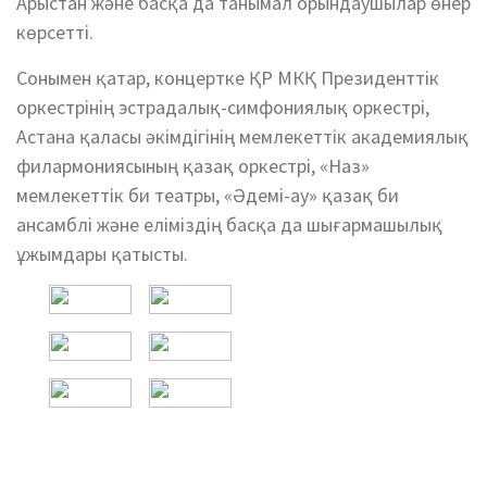
Арыстан және басқа да танымал орындаушылар өнер
көрсетті.
Сонымен қатар, концертке ҚР МКҚ Президенттік
оркестрінің эстрадалық-симфониялық оркестрі,
Астана қаласы әкімдігінің мемлекеттік академиялық
филармониясының қазақ оркестрі, «Наз»
мемлекеттік би театры, «Әдемі-ау» қазақ би
ансамблі және еліміздің басқа да шығармашылық
ұжымдары қатысты.