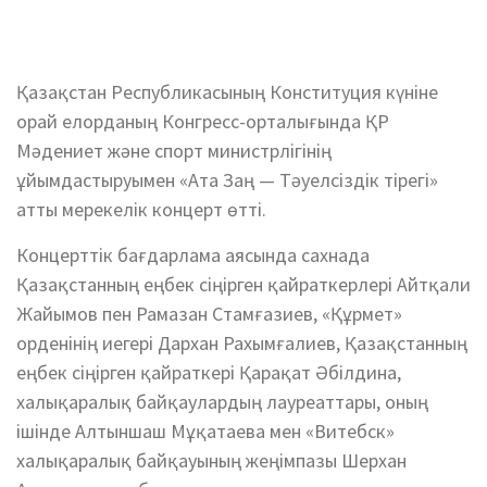
Қазақстан Республикасының Конституция күніне
орай елорданың Конгресс-орталығында ҚР
Мәдениет және спорт министрлігінің
ұйымдастыруымен «Ата Заң — Тәуелсіздік тірегі»
атты мерекелік концерт өтті.
Концерттік бағдарлама аясында сахнада
Қазақстанның еңбек сіңірген қайраткерлері Айтқали
Жайымов пен Рамазан Стамғазиев, «Құрмет»
орденінің иегері Дархан Рахымғалиев, Қазақстанның
еңбек сіңірген қайраткері Қарақат Әбілдина,
халықаралық байқаулардың лауреаттары, оның
ішінде Алтыншаш Мұқатаева мен «Витебск»
халықаралық байқауының жеңімпазы Шерхан