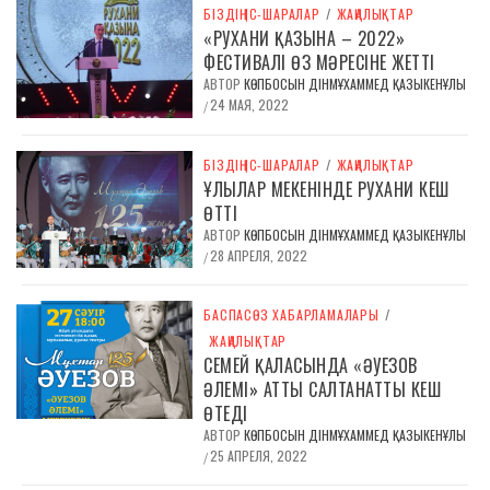
БІЗДІҢ ІС-ШАРАЛАР
/
ЖАҢАЛЫҚТАР
«РУХАНИ ҚАЗЫНА – 2022»
ФЕСТИВАЛІ ӨЗ МӘРЕСІНЕ ЖЕТТІ
АВТОР
КӨПБОСЫН ДІНМҰХАММЕД ҚАЗЫКЕНҰЛЫ
24 МАЯ, 2022
/
БІЗДІҢ ІС-ШАРАЛАР
/
ЖАҢАЛЫҚТАР
ҰЛЫЛАР МЕКЕНІНДЕ РУХАНИ КЕШ
ӨТТІ
АВТОР
КӨПБОСЫН ДІНМҰХАММЕД ҚАЗЫКЕНҰЛЫ
28 АПРЕЛЯ, 2022
/
БАСПАСӨЗ ХАБАРЛАМАЛАРЫ
/
ЖАҢАЛЫҚТАР
СЕМЕЙ ҚАЛАСЫНДА «ӘУЕЗОВ
ӘЛЕМІ» АТТЫ САЛТАНАТТЫ КЕШ
ӨТЕДІ
АВТОР
КӨПБОСЫН ДІНМҰХАММЕД ҚАЗЫКЕНҰЛЫ
25 АПРЕЛЯ, 2022
/