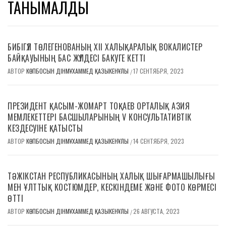
ТАНЫМАЛДЫ
БИБІГҮЛ ТӨЛЕГЕНОВАНЫҢ ХІІ ХАЛЫҚАРАЛЫҚ ВОКАЛИСТЕР
БАЙҚАУЫНЫҢ БАС ЖҮЛДЕСІ БАКУГЕ КЕТТІ
АВТОР
КӨПБОСЫН ДІНМҰХАММЕД ҚАЗЫКЕНҰЛЫ
17 СЕНТЯБРЯ, 2023
/
ПРЕЗИДЕНТ ҚАСЫМ-ЖОМАРТ ТОҚАЕВ ОРТАЛЫҚ АЗИЯ
МЕМЛЕКЕТТЕРІ БАСШЫЛАРЫНЫҢ V КОНСУЛЬТАТИВТІК
КЕЗДЕСУІНЕ ҚАТЫСТЫ
АВТОР
КӨПБОСЫН ДІНМҰХАММЕД ҚАЗЫКЕНҰЛЫ
14 СЕНТЯБРЯ, 2023
/
ТӘЖІКСТАН РЕСПУБЛИКАСЫНЫҢ ХАЛЫҚ ШЫҒАРМАШЫЛЫҒЫ
МЕН ҰЛТТЫҚ КОСТЮМДЕР, КЕСКІНДЕМЕ ЖӘНЕ ФОТО КӨРМЕСІ
ӨТТІ
АВТОР
КӨПБОСЫН ДІНМҰХАММЕД ҚАЗЫКЕНҰЛЫ
26 АВГУСТА, 2023
/