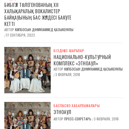
БИБІГҮЛ ТӨЛЕГЕНОВАНЫҢ ХІІ
ХАЛЫҚАРАЛЫҚ ВОКАЛИСТЕР
БАЙҚАУЫНЫҢ БАС ЖҮЛДЕСІ БАКУГЕ
КЕТТІ
АВТОР
КӨПБОСЫН ДІНМҰХАММЕД ҚАЗЫКЕНҰЛЫ
17 СЕНТЯБРЯ, 2023
/
БІЗДІҢ ІС-ШАРАЛАР
НАЦИОНАЛЬНО-КУЛЬТУРНЫЙ
КОМПЛЕКС «ЭТНОАУЛ»
АВТОР
КӨПБОСЫН ДІНМҰХАММЕД ҚАЗЫКЕНҰЛЫ
3 ФЕВРАЛЯ, 2018
/
БАСПАСӨЗ ХАБАРЛАМАЛАРЫ
ЭТНОАУЛ
АВТОР
ПРЕСС-СЕКРЕТАРЬ
3 ФЕВРАЛЯ, 2018
/