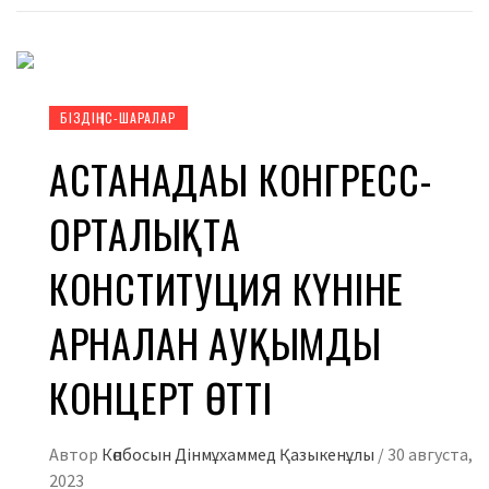
БІЗДІҢ ІС-ШАРАЛАР
АСТАНАДАҒЫ КОНГРЕСС-
ОРТАЛЫҚТА
КОНСТИТУЦИЯ КҮНІНЕ
АРНАЛҒАН АУҚЫМДЫ
КОНЦЕРТ ӨТТІ
Автор
Көпбосын Дінмұхаммед Қазыкенұлы
/
30 августа,
2023