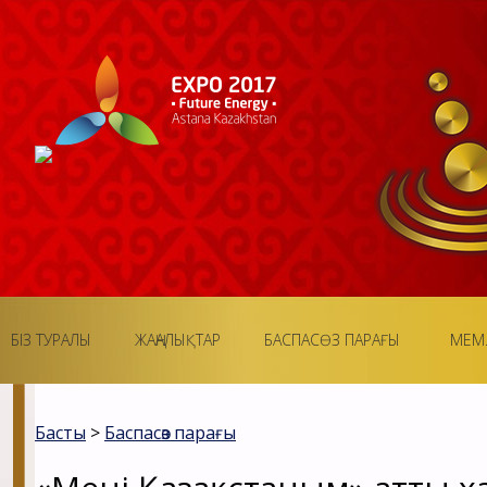
БІЗ ТУРАЛЫ
ЖАҢАЛЫҚТАР
БАСПАСӨЗ ПАРАҒЫ
МЕМ.
Басты
>
Баспасөз парағы