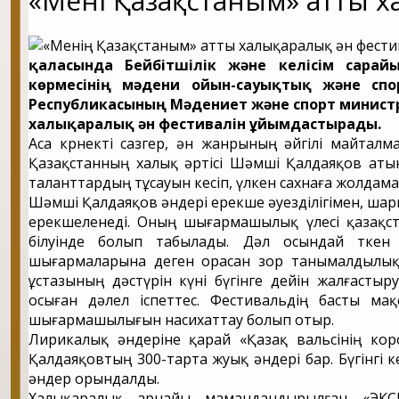
«Менің Қазақстаным» атты 
қаласында Бейбітшілік және келісім сара
көрмесінің мәдени ойын-сауықтық және спо
Республикасының Мәдениет және спорт министр
халықаралық ән фестивалін ұйымдастырады.
Аса көрнекті сазгер, ән жанрының әйгілі майталм
Қазақстанның халық әртісі Шәмші Қалдаяқов атын
таланттардың тұсауын кесіп, үлкен сахнаға жолдама 
Шәмші Қалдаяқов әндері ерекше әуезділігімен, ш
ерекшеленеді. Оның шығармашылық үлесі қазақс
білуінде болып табылады. Дәл осындай өткен
шығармаларына деген орасан зор танымалдылықты
ұстазының дәстүрін күні бүгінге дейін жалғасты
осыған дәлел іспеттес. Фестивальдің басты м
шығармашылығын насихаттау болып отыр.
Лирикалық әндеріне қарай «Қазақ вальсінің кор
Қалдаяқовтың 300-тарта жуық әндері бар. Бүгінгі к
әндер орындалды.
Халықаралық арнайы мамандандырылған «ЭКСПО