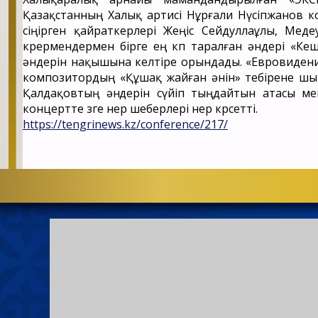
Қазақстанның Халық артисі Нұрғали Нүсіпжанов к
сіңірген қайраткерлері Жеңіс Сейдуллаұлы, Мед
көрермендермен бірге ең көп таралған әндері «Кеш
әндерін нақышына келтіре орындады. «Евровиден
композитордың «Құшақ жайған әнін» тебірене шыр
Қалдақовтың әндерін сүйіп тыңдайтын атасы мен
концертте өзге өнер шеберлері өнер көрсетті.
https://tengrinews.kz/conference/217/