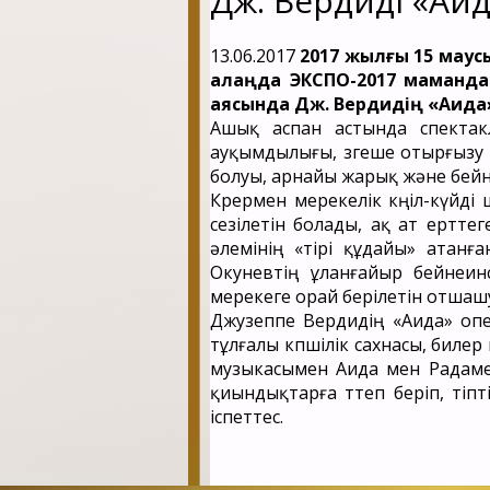
Дж. Вердидің «А
13.06.2017
2017 жылғы 15 маус
алаңда ЭКСПО-2017 маманда
аясында Дж. Вердидің «Аид
Ашық аспан астында спектак
ауқымдылығы, өзгеше отырғызу 
болуы, арнайы жарық және бейне
Көрермен мерекелік көңіл-күйд
сезілетін болады, ақ ат ертте
әлемінің «тірі құдайы» атан
Окуневтің ұланғайыр бейнеинс
мерекеге орай берілетін отшаш
Джузеппе Вердидің «Аида» оп
тұлғалы көпшілік сахнасы, биле
музыкасымен Аида мен Радамес
қиындықтарға төтеп беріп, тіп
іспеттес.