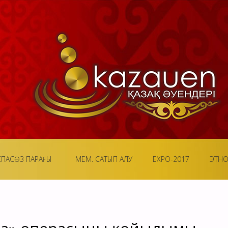
СПАСӨЗ ПАРАҒЫ
МЕМ. САТЫП АЛУ
EXPO-2017
ЭТН