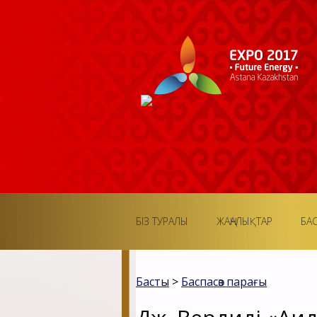
БІЗ ТУРАЛЫ
ЖАҢАЛЫҚТАР
БА
Басты
>
Баспасөз парағы