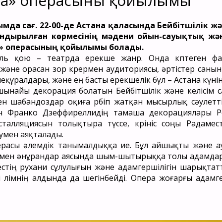
ида» операсының қойылымы
ымда сағ. 22-00-де Астана қаласында Бейбітшілік ж
ндырылған көрмесінің мәдени ойын-сауықтық жә
а» операсының қойылымы болады.
ль қою – театрда ерекше жанр. Онда көптеген ф
және орасан зор көрермен аудиториясы, әртістер санын
құралдары, және ең басты ерекшелік бұл – Астана күні
і шынайы декорация болатын Бейбітшілік және келісім
ген шабандоздар оқиға өрбіп жатқан мысырлық сәулетт
ған Франко Дзеффиреллидің тамаша декорациялары Ре
талляциясын толықтыра түссе, көрініс соңы Радамест
умен аяқталады.
ерасы әлемдік танымалдыққа ие. Бұл айшықты және а
р мен әнұрандар аясында шым-шытырыққа толы адамдар д
тің рухани сұлулығын және адамгершілігін шарықтат
ті өлімнің алдында да шегінбейді. Опера жоғарғы ада