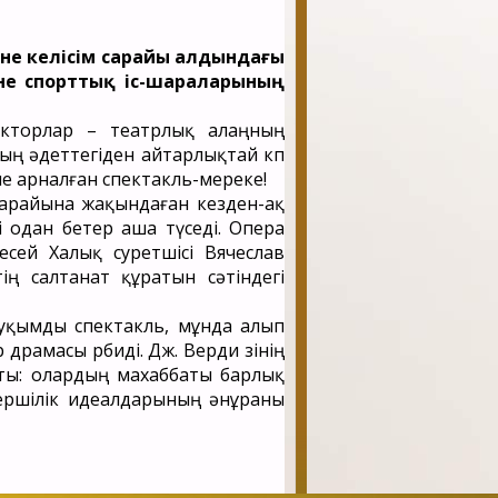
әне келісім сарайы алдындағы
не спорттық іс-шараларының
акторлар – театрлық алаңның
ың әдеттегіден айтарлықтай көп
не арналған спектакль-мереке!
 сарайына жақындаған кезден-ақ
і одан бетер аша түседі. Опера
сей Халық суретшісі Вячеслав
ің салтанат құратын сәтіндегі
уқымды спектакль, мұнда алып
рамасы өрбиді. Дж. Верди өзінің
ты: олардың махаббаты барлық
мгершілік идеалдарының әнұраны