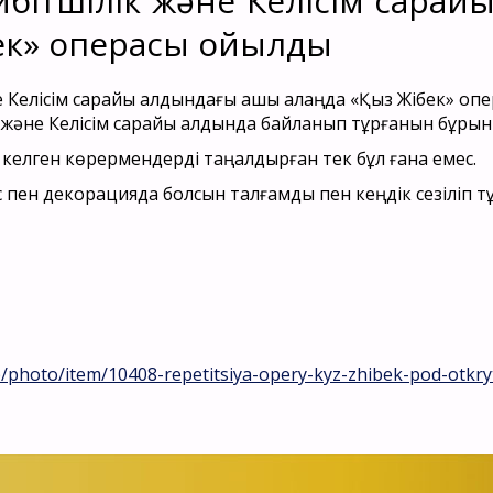
йбітшілік және Келісім сарай
ек» операсы қойылды
ілік және Келісім сарайы алдында байланып тұрғанын бұрын
келген көрермендерді таңқалдырған тек бұл ғана емес.
 пен декорацияда болсын талғамдық пен кеңдік сезіліп т
p/photo/item/10408-repetitsiya-opery-kyz-zhibek-pod-otk