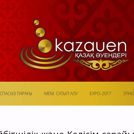
СПАСӨЗ ПАРАҒЫ
МЕМ. САТЫП АЛУ
EXPO-2017
ЭТН