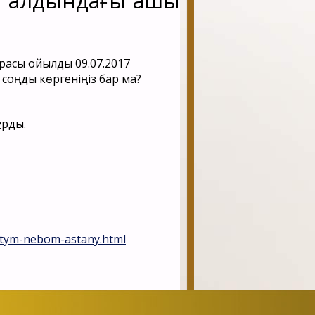
ы алдындағы ашық
09.07.2017
 соңды көргеніңіз бар ма?
ұрды.
rytym-nebom-astany.html