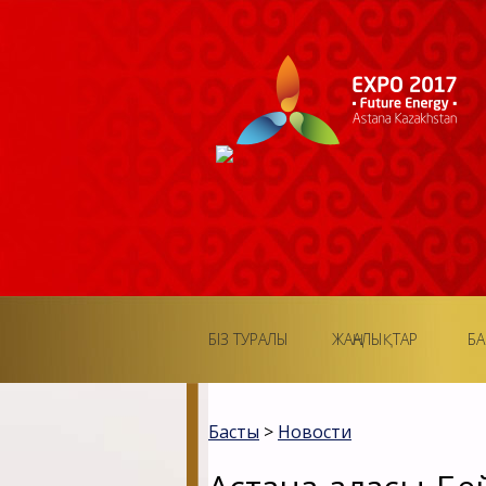
БІЗ ТУРАЛЫ
ЖАҢАЛЫҚТАР
БА
Басты
>
Новости