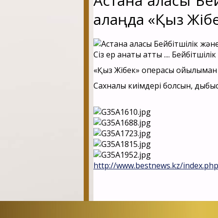
Астана қаласы Бе
алаңда «Қыз Жіб
Сіз ер қанаты атты .... Бейбітш
«Қыз Жібек» операсы қойылыман 
Сахналық киімдері болсын, дыбыс
http://www.bestnews.kz/index.ph