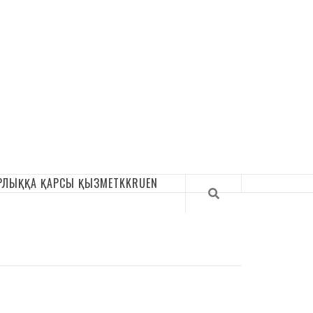
РЛЫҚҚА ҚАРСЫ ҚЫЗМЕТ
KK
RU
EN