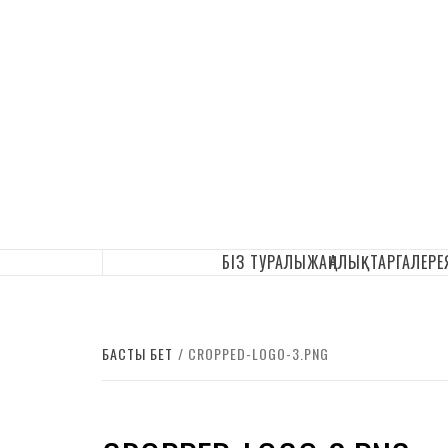
ҚАЗАҚ ӘУЕ
БІЗ ТУРАЛЫ
ЖАҢАЛЫҚТАР
ГАЛЕРЕ
БАСТЫ БЕТ
CROPPED-LOGO-3.PNG