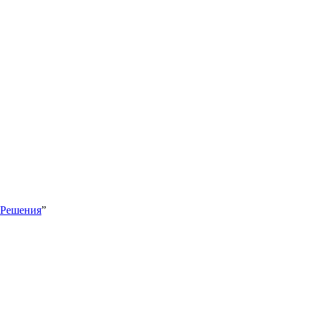
 Решения
”