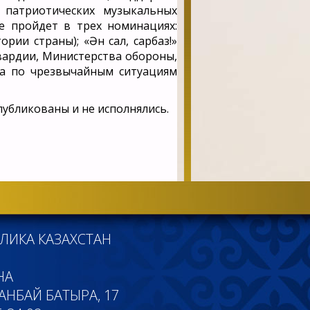
 патриотических музыкальных
е пройдет в трех номинациях:
рии страны); «Ән сал, сарбаз!»
вардии, Министерства обороны,
ва по чрезвычайным ситуациям
публикованы и не исполнялись.
ЛИКА КАЗАХСТАН
НА
БАНБАЙ БАТЫРА, 17