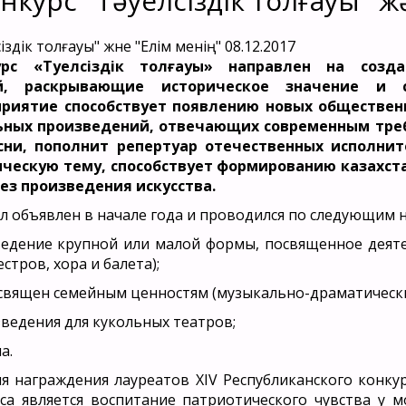
нкурс "Тәуелсіздік толғауы" ж
08.12.2017
курс «Тәуелсіздік толғауы» направлен на созд
й, раскрывающие историческое значение и с
приятие способствует появлению новых обществе
ьных произведений, отвечающих современным треб
сни, пополнит репертуар отечественных исполн
ческую тему, способствует формированию казахст
ез произведения искусства.
был объявлен в начале года и проводился по следующим
едение крупной или малой формы, посвященное деяте
тров, хора и балета);
освящен семейным ценностям (музыкально-драматическ
ведения для кукольных театров;
а.
я награждения лауреатов XIV Республиканского конкур
са является воспитание патриотического чувства у 