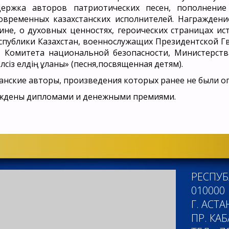
держка авторов патриотических песен, пополнение
овременных казахстанских исполнителей. Награждени
не, о духовных ценностях, героических страницах исто
еспублики Казахстан, военнослужащих Президентской Г
, Комитета национальной безопасности, Министерст
елсіз елдің ұланы» (песня,посвященная детям).
танские авторы, произведения которых ранее не были о
аждены дипломами и денежными премиями.
РЕСПУБ
010000
Г. АСТА
ПР. КА