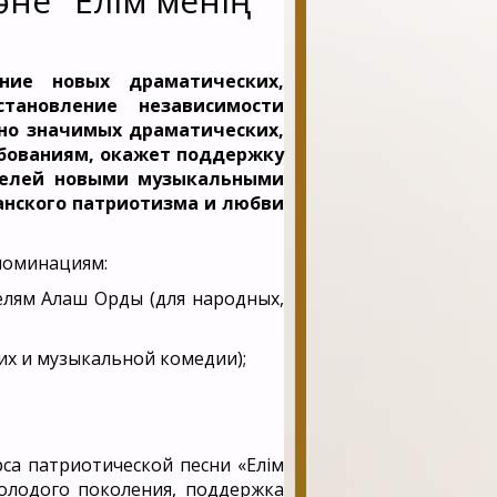
әне "Елім менің"
ание новых драматических,
тановление независимости
нно значимых драматических,
ованиям, окажет поддерж­ку
ителей новыми музыкальными
анского патриотизма и любви
 номинациям:
лям Алаш Орды (для народных,
их и музыкальной комедии);
са патриотической песни «Елім
молодого поколения, поддержка