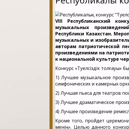
Республикалық ко
VIII Республиканский кон
музыкальных произведени
Республики Казахстан. Меро
музыкальных и изобразител
авторам патриотической пе
произведениями на патриоти
к национальной культуре чер
Конкурс «Тәуелсіздік толғауы» 
1) Лучшее музыкальное произв
симфонических и камерных оркес
2) Лучшая пьеса для театров п
3) Лучшее драматическое произ
4) Лучшее произведение ремесл
Кроме того, пройдет церемони
менің». Целью данного конкур