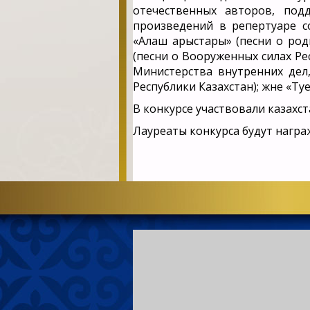
отечественных авторов, под
произведений в репертуаре с
«Алаш арыстары» (песни о роди
(песни о Вооруженных силах Р
Министерства внутренних дел
Республики Казахстан); және «Тәу
В конкурсе участвовали казахс
Лауреаты конкурса будут нагр