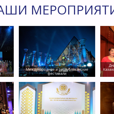
АШИ МЕРОПРИЯТ
и
Дн
м
Международные и республиканские
Казах
в
фестивали