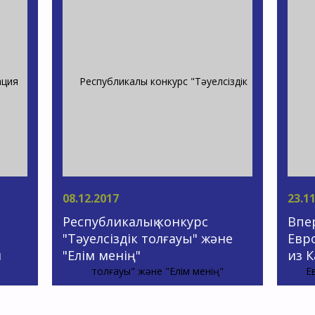
08.12.2017
23.1
Республикалық конкурс
Впе
"Тәуелсіздік толғауы" және
Евр
я
"Елім менің"
из К