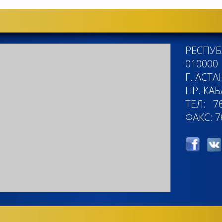
РЕСПУБ
010000
Г. АСТА
ПР. КА
ТЕЛ: 76
ФАКС: 7