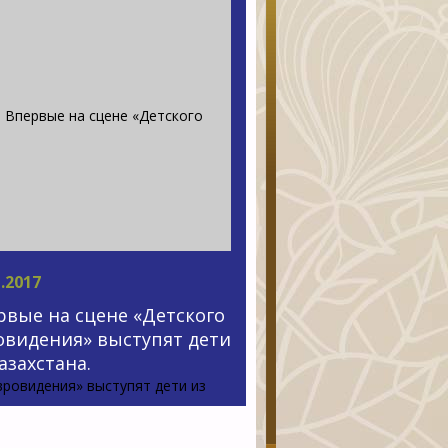
1.2017
рвые на сцене «Детского
овидения» выступят дети
азахстана.