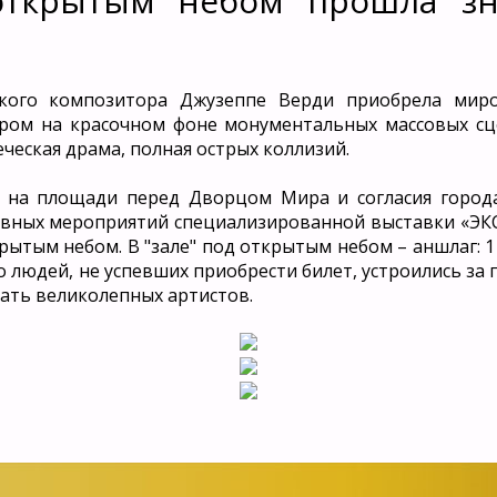
открытым небом прошла зн
кого композитора Джузеппе Верди приобрела миро
ором на красочном фоне монументальных массовых сц
ческая драма, полная острых коллизий.
ов на площади перед Дворцом Мира и согласия город
вных мероприятий специализированной выставки «ЭКС
рытым небом. В "зале" под открытым небом – аншлаг: 1
людей, не успевших приобрести билет, устроились за п
шать великолепных артистов.