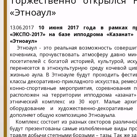
Торжественно открылся 
«Этноаул»
13.06.2017
10 июня 2017 года в рамках пр
«ЭКСПО-2017» на базе ипподрома «Казанат»
«Этноаул»
Этноаул - это реальная возможность совершит
кочевника, прочувствовать атмосферу давно ми
посетителей с богатой историей, культурой, ис
перенесется в этнокультурную среду кочевой ци
жизнью аула. В Этноауле будут проходить фестив
классы декоративно-прикладного искусства, ремес
конно-спортивные мероприятия, соревнования 
расположен на территории ипподрома «Қазанат»
этнический комплекс из 30 юрт. Малые архи
оборудование и художественно-декоративные
дополняет общую композицию Этноауыла.
Комплекс состоит из разных секторов различной
будут презентованы самые излюбленные виды про
травля добычи степными борзыми – тазы. Так же зде