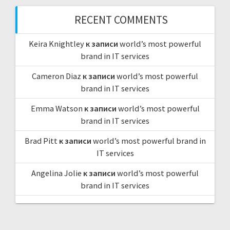
П
З
И
А
RECENT COMMENTS
С
П
Ь
И
:
С
Ь
Keira Knightley
к записи
world’s most powerful
:
brand in IT services
Cameron Diaz
к записи
world’s most powerful
brand in IT services
Emma Watson
к записи
world’s most powerful
brand in IT services
Brad Pitt
к записи
world’s most powerful brand in
IT services
Angelina Jolie
к записи
world’s most powerful
brand in IT services