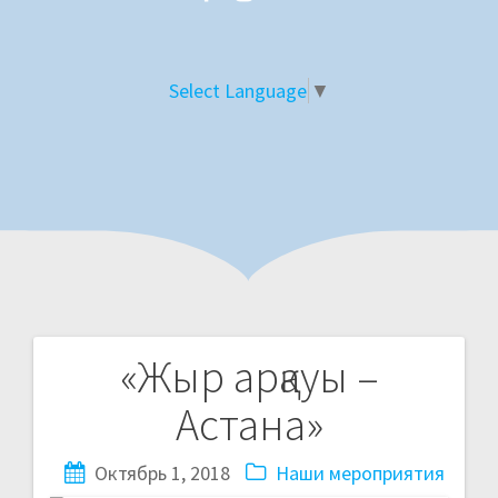
Select Language
▼
«Жыр арқауы –
Н
Астана»
а
Октябрь 1, 2018
Наши мероприятия
в