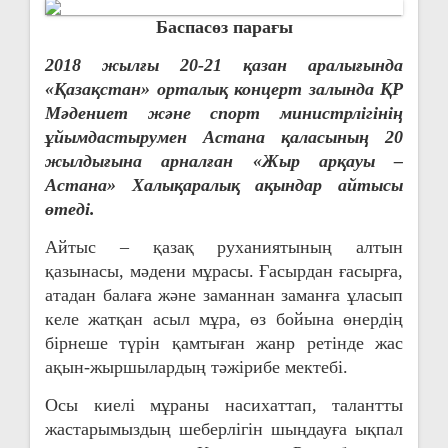
и
Баспасөз парағы
г
2018 жылғы 20-21 қазан аралығында
«Қазақстан» орталық концерт залында ҚР
а
Мәдениет және спорт министрлігінің
ұйымдастырумен Астана қаласының 20
ц
жылдығына арналған «Жыр арқауы –
Астана» Халықаралық ақындар айтысы
и
өтеді.
я
Айтыс – қазақ руханиятының алтын
қазынасы, мәдени мұрасы. Ғасырдан ғасырға,
п
атадан балаға және заманнан заманға ұласып
келе жатқан асыл мұра, өз бойына өнердің
о
бірнеше түрін қамтыған жанр ретінде жас
з
ақын-жыршылардың тәжірибе мектебі.
Осы киелі мұраны насихаттап, талантты
а
жастарымыздың шеберлігін шыңдауға ықпал