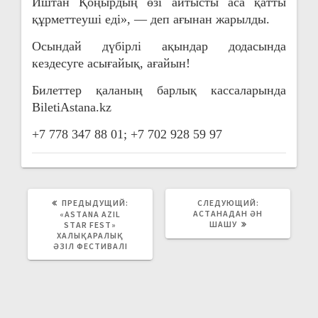
Иштан Қоңырдың өзі айтысты аса қатты
құрметтеуші еді», — деп ағынан жарылды.
Осындай дүбірлі ақындар додасында
кездесуге асығайық, ағайын!
Билеттер қаланың барлық кассаларында
BiletiAstana.kz
+7 778 347 88 01
; +7 702 928 59 97
ПРЕДЫДУЩИЙ:
СЛЕДУЮЩИЙ:
С
АСТАНАДАН ӘН
Л
П
«ASTANA AZIL
ШАШУ
Е
Р
STAR FEST»
Д
ХАЛЫҚАРАЛЫҚ
Е
У
ӘЗІЛ ФЕСТИВАЛІ
Д
Ю
Ы
Щ
Д
А
У
Я
Щ
З
А
А
Я