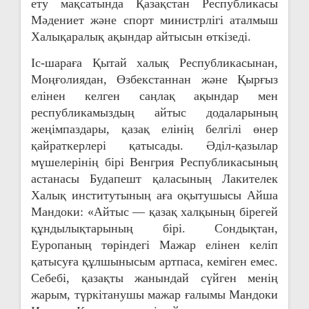
п
ету мақсатында Қазақстан Республикасы
Мәдениет және спорт министрлігі аталмыш
и
Халықаралық ақындар айтысын өткізеді.
с
Іс-шараға Қытай халық Республикасынан,
Моңғолиядан, Өзбекстаннан және Қырғыз
я
елінен келген саңлақ ақындар мен
республикамыздың айтыс додаларының
м
жеңімпаздары, қазақ елінің белгілі өнер
қайраткерлері қатысады. Әділ-қазылар
мүшелерінің бірі Венгрия Республикасының
астанасы Будапешт қаласының Лакителек
Халық институтының аға оқытушысы Айша
Мандоки: «Айтыс — қазақ xалқының бірегей
құндылықтарының бірі. Сондықтан,
Еуропаның төріндегі Мажар елінен келіп
қатысуға құлшынысым артпаса, кеміген емес.
Себебі, қазақты жанындай сүйген менің
жарым, түркітанушы мажар ғалымы Мандоки